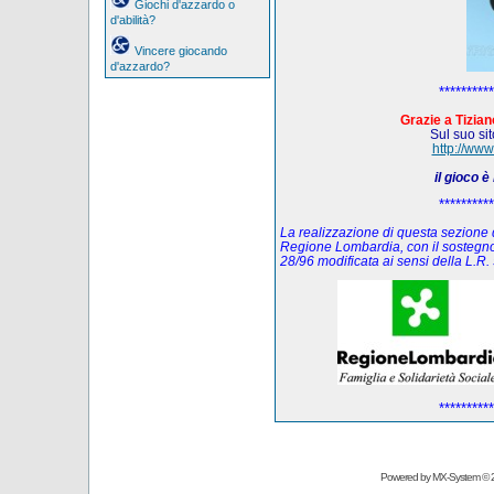
Giochi d'azzardo o
d'abilità?
Vincere giocando
d'azzardo?
**********
Grazie a Tiziano
Sul suo sito
http://www
il gioco 
**********
La realizzazione di questa sezione de
Regione Lombardia, con il sostegno
28/96 modificata ai sensi della L.
**********
Powered by
MX-System
© 