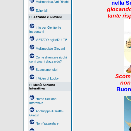
nella S
Multimediale Altri Rischi
giocando
Editoriali
tante ris
Azzardo e Giovani
Info per Genitori e
Insegnanti
VIETATO agli ADULTI!
Multimediale Giovani
Come diventare ricchi
con i giochi d'azzardo?
Scacciapensieri
Scomm
Il Video di Lucky
non
Menù Sezione
Buon
Interattiva
Home Sezione
Interattiva
Acchiappa il Gratta-
Gratta!
Non t'azzardare!