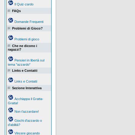
Il Quiz-zardo
FAQs
Domande Frequenti
Problemi di Gioco?
Problemi di gioco
Che ne dicono i
ragazzi?
Pensieri in libertà sul
tema "azzardo"
Links e Contatti
Links e Contatti
Sezione Interattiva
Acchiappa il Gratta-
Gratta!
Non t'azzardare!
Giochi d'azzardo o
d'abilità?
Vincere giocando