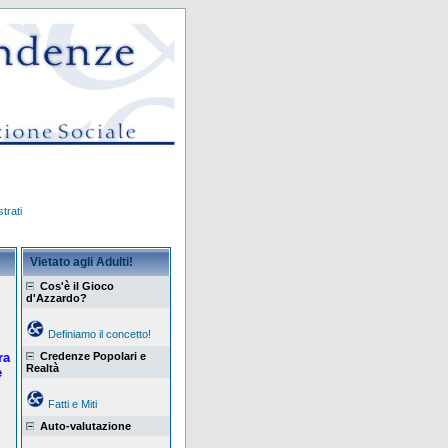
trati
Vietato agli Adulti!
Cos'è il Gioco
d'Azzardo?
Definiamo il concetto!
ra
Credenze Popolari e
Realtà
e
Fatti e Miti
Auto-valutazione