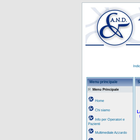
Indi
Menu principale
S
Menu Principale
Home
Chi siamo
L
Info per Operatori e
Pazienti
Multimediale Azzardo