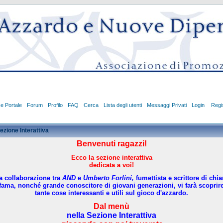
ce Portale
Forum
Profilo
FAQ
Cerca
Lista degli utenti
Messaggi Privati
Login
Regis
ezione Interattiva
Benvenuti ragazzi!
Ecco la sezione interattiva
dedicata a voi!
a collaborazione tra
AND
e
Umberto Forlini,
fumettista e scrittore di chia
fama, nonché grande conoscitore di giovani generazioni, vi farà scoprir
tante cose interessanti e utili sul gioco d'azzardo.
Dal menù
nella Sezione Interattiva