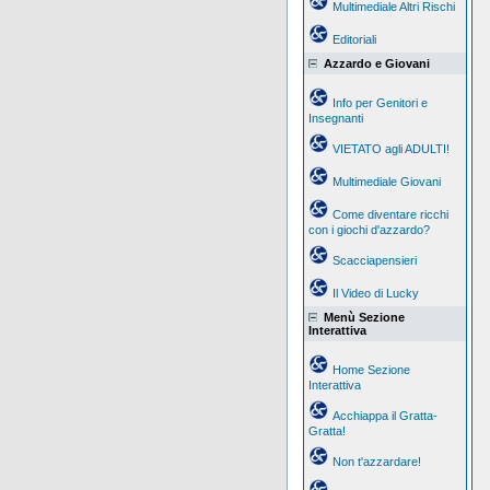
Multimediale Altri Rischi
Editoriali
Azzardo e Giovani
Info per Genitori e
Insegnanti
VIETATO agli ADULTI!
Multimediale Giovani
Come diventare ricchi
con i giochi d'azzardo?
Scacciapensieri
Il Video di Lucky
Menù Sezione
Interattiva
Home Sezione
Interattiva
Acchiappa il Gratta-
Gratta!
Non t'azzardare!