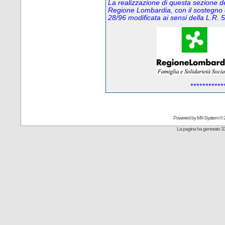
La realizzazione di questa sezione del
Regione Lombardia, con il sostegno 
28/96 modificata ai sensi della L.R
***********
Powered by
MX-System
© 
La pagina ha generato 33