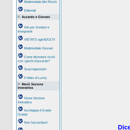
Multimediale Altri Rischi
Editoriali
Azzardo e Giovani
Info per Genitori e
Insegnanti
VIETATO agli ADULTI!
Multimediale Giovani
Come diventare ricchi
con i giochi d'azzardo?
Scacciapensieri
Il Video di Lucky
Menù Sezione
Interattiva
Home Sezione
Interattiva
Acchiappa il Gratta-
Gratta!
Non t'azzardare!
Dice