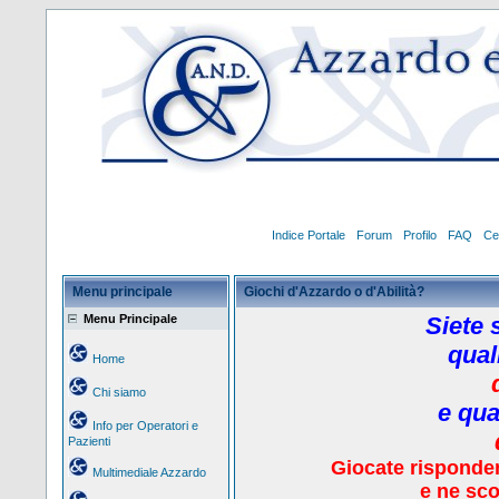
Indice Portale
Forum
Profilo
FAQ
Ce
Menu principale
Giochi d'Azzardo o d'Abilità?
Menu Principale
Siete 
qual
Home
Chi siamo
e qua
Info per Operatori e
Pazienti
Giocate risponde
Multimediale Azzardo
e ne sco