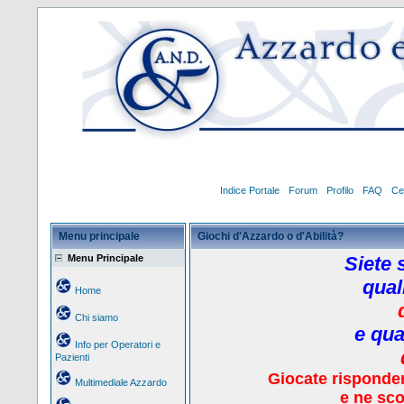
Indice Portale
Forum
Profilo
FAQ
Ce
Menu principale
Giochi d'Azzardo o d'Abilità?
Menu Principale
Siete 
qual
Home
Chi siamo
e qua
Info per Operatori e
Pazienti
Giocate risponde
Multimediale Azzardo
e ne sco