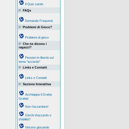
Il Quiz-zardo
FAQs
Domande Frequenti
Problemi di Gioco?
Problemi di gioco
Che ne dicono i
ragazzi?
Pensieri in libertà sul
tema "azzardo"
Links e Contatti
Links e Contatti
Sezione Interattiva
Acchiappa il Gratta-
Gratta!
Non t'azzardare!
Giochi d'azzardo o
d'abilità?
Vincere giocando