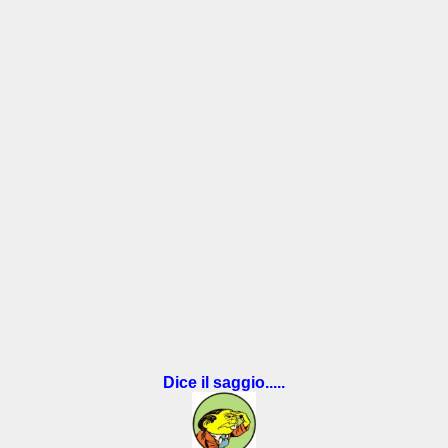
Dice il saggio.....