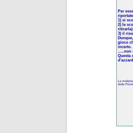
Per esse
riportat
1) si sc
2) la sc
ritirarla)
3) il ri
Dunque, 
gioco ch
incerto.
…..non 
Questa d
d'azzar
La realizza
della Prov