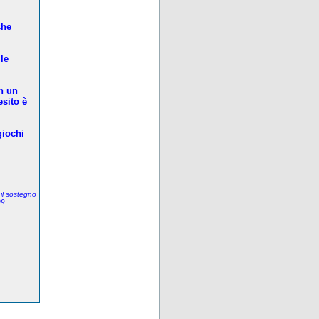
che
le
in un
esito è
giochi
 il sostegno
09