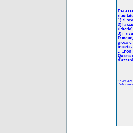
Per esse
riportat
1) si sc
2) la sc
ritirarla)
3) il ri
Dunque, 
gioco ch
incerto.
…..non 
Questa d
d'azzar
La realizza
della Prov