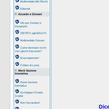
Multimediale Altri Rischi
Editoriali
Azzardo e Giovani
Info per Genitori e
Insegnanti
VIETATO agli ADULTI!
Multimediale Giovani
Come diventare ricchi
con i giochi d'azzardo?
Scacciapensieri
Il Video di Lucky
Menù Sezione
Interattiva
Home Sezione
Interattiva
Acchiappa il Gratta-
Gratta!
Non t'azzardare!
Dice