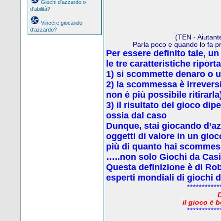
Giochi d'azzardo o
d'abilità?
Vincere giocando
d'azzardo?
(TEN - Aiutant
Parla poco e quando lo fa p
Per essere definito tale, 
le tre caratteristiche riport
1) si scommette denaro o u
2) la scommessa è irreversib
non è più possibile ritirarla
3) il risultato del gioco di
ossia dal caso
Dunque, stai giocando d’azz
oggetti di valore in un gioco
più di quanto hai scommesso
…..non solo Giochi da Cas
Questa definizione è di Ro
esperti mondiali di giochi 
***********
D
il gioco è 
***********