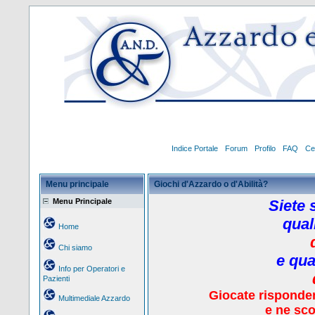
Indice Portale
Forum
Profilo
FAQ
Ce
Menu principale
Giochi d'Azzardo o d'Abilità?
Menu Principale
Siete 
qual
Home
Chi siamo
e qua
Info per Operatori e
Pazienti
Giocate risponde
Multimediale Azzardo
e ne sco