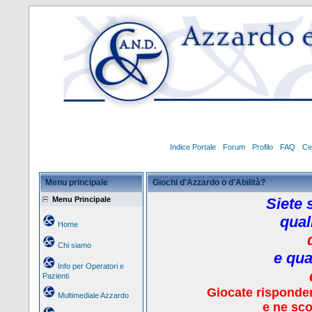
Indice Portale
Forum
Profilo
FAQ
Ce
Menu principale
Giochi d'Azzardo o d'Abilità?
Menu Principale
Siete 
qual
Home
Chi siamo
e qua
Info per Operatori e
Pazienti
Giocate risponde
Multimediale Azzardo
e ne sco