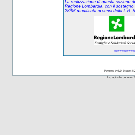
La realizzazione di questa sezione del
Regione Lombardia, con il sostegno 
28/96 modificata ai sensi della L.R
***********
Powered by
MX-System
© 
La pagina ha generato 3