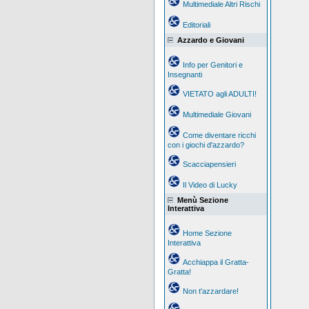
Multimediale Altri Rischi
Editoriali
Azzardo e Giovani
Info per Genitori e
Insegnanti
VIETATO agli ADULTI!
Multimediale Giovani
Come diventare ricchi
con i giochi d'azzardo?
Scacciapensieri
Il Video di Lucky
Menù Sezione
Interattiva
Home Sezione
Interattiva
Acchiappa il Gratta-
Gratta!
Non t'azzardare!