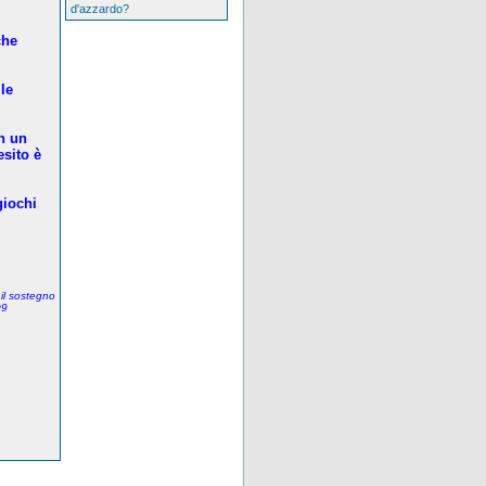
d'azzardo?
che
le
in un
esito è
giochi
 il sostegno
09