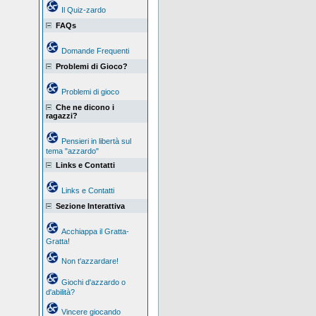
Il Quiz-zardo
FAQs
Domande Frequenti
Problemi di Gioco?
Problemi di gioco
Che ne dicono i
ragazzi?
Pensieri in libertà sul
tema "azzardo"
Links e Contatti
Links e Contatti
Sezione Interattiva
Acchiappa il Gratta-
Gratta!
Non t'azzardare!
Giochi d'azzardo o
d'abilità?
Vincere giocando