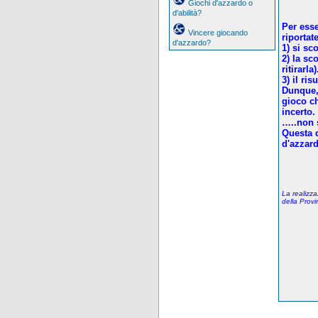
Giochi d'azzardo o
d'abilità?
Per esse
Vincere giocando
riportat
d'azzardo?
1) si sc
2) la sc
ritirarla)
3) il ri
Dunque, 
gioco ch
incerto.
…..non 
Questa d
d'azzar
La realizza
della Prov