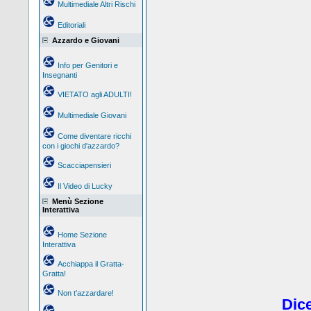
Multimediale Altri Rischi
Editoriali
Azzardo e Giovani
Info per Genitori e
Insegnanti
VIETATO agli ADULTI!
Multimediale Giovani
Come diventare ricchi
con i giochi d'azzardo?
Scacciapensieri
Il Video di Lucky
Menù Sezione
Interattiva
Home Sezione
Interattiva
Acchiappa il Gratta-
Gratta!
Non t'azzardare!
Dice