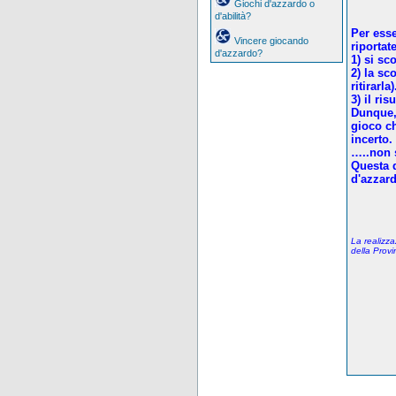
Giochi d'azzardo o
d'abilità?
Per esse
Vincere giocando
riportat
d'azzardo?
1) si sc
2) la sc
ritirarla)
3) il ri
Dunque, 
gioco ch
incerto.
…..non 
Questa d
d'azzar
La realizza
della Prov