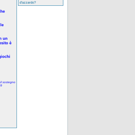
d'azzardo?
che
le
in un
esito è
giochi
 il sostegno
09