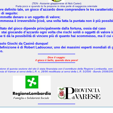
(TEN - Aiutante giapponese di Nick Carter)
Parla poco e quando lo fa propone in rima perle di saggezza orientale
re definito tale, un gioco d’azzardo deve comprendere le tre caratteristi
e di seguito:
ommette denaro o un oggetto di valore;
ommessa è irreversibile (cioè, una volta fatta la puntata non è più possibi
.
sultato del gioco dipende principalmente dalla fortuna, ossia dal caso
stai giocando d’azzardo ogni volta che rischi soldi o oggetti di valore 
e ti dà la possibilità di vincere più di quanto hai scommesso, ma il cui 
solo Giochi da Casinò dunque!
efinizione è di Robert Ladouceur, uno dei massimi esperti mondiali di 
do.
*************************************
Dice il saggio:
il gioco è bello, quando dura poco!
*************************************
zione di questa sezione del sito è stata finanziata con il contributo della Regione Lombardia, con
incia di Varese
ai sensi della L.R. n. 28/96 modificata ai sensi della L.R. 5/2006 - Bando 2008/20
*************************************