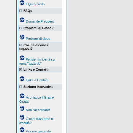
Il Quiz-zardo
FAQs
Domande Frequenti
Problemi di Gioco?
Problemi di gioco
Che ne dicono i
ragazzi?
Pensieri in libertà sul
tema "azzardo"
Links e Contatti
Links e Contatti
Sezione Interattiva
Acchiappa il Gratta-
Gratta!
Non t'azzardare!
Giochi d'azzardo o
d'abilità?
Vincere giocando