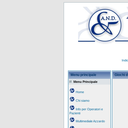
Indi
Menu principale
Giochi d
Menu Principale
Home
Chi siamo
Info per Operatori e
Pazienti
Multimediale Azzardo