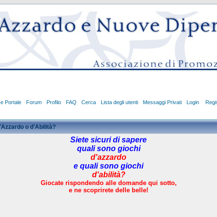
ce Portale
Forum
Profilo
FAQ
Cerca
Lista degli utenti
Messaggi Privati
Login
Regis
'Azzardo o d'Abilità?
Siete sicuri di sapere
quali sono giochi
d'azzardo
e quali sono giochi
d'abilità?
Giocate rispondendo alle domande qui sotto,
e ne scoprirete delle belle!