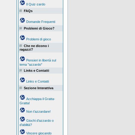
Il Quiz-zardo
FAQs
Domande Frequenti
Problemi di Gioco?
Problemi di gioco
Che ne dicono i
ragazzi?
Pensieri in libertà sul
tema "azzardo"
Links e Contatti
Links e Contatti
Sezione Interattiva
Acchiappa il Gratta-
Gratta!
Non t'azzardare!
Giochi d'azzardo o
d'abilità?
Vincere giocando