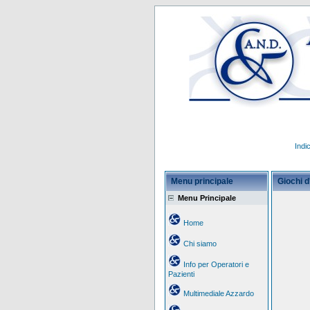
Indi
Menu principale
Giochi d
Menu Principale
Home
Chi siamo
Info per Operatori e
Pazienti
Multimediale Azzardo