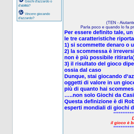
Giochi d'azzardo o
d'abilità?
Vincere giocando
d'azzardo?
(TEN - Aiutant
Parla poco e quando lo fa p
Per essere definito tale, 
le tre caratteristiche riport
1) si scommette denaro o u
2) la scommessa è irreversib
non è più possibile ritirarla
3) il risultato del gioco di
ossia dal caso
Dunque, stai giocando d’azz
oggetti di valore in un gioco
più di quanto hai scommesso
…..non solo Giochi da Cas
Questa definizione è di Ro
esperti mondiali di giochi 
***********
D
il gioco è 
***********