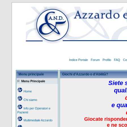
Indice Portale
Forum
Profilo
FAQ
Ce
Menu principale
Giochi d'Azzardo o d'Abilità?
Menu Principale
Siete 
qual
Home
Chi siamo
e qua
Info per Operatori e
Pazienti
Giocate risponde
Multimediale Azzardo
e ne sco