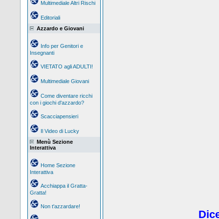
Multimediale Altri Rischi
Editoriali
Azzardo e Giovani
Info per Genitori e
Insegnanti
VIETATO agli ADULTI!
Multimediale Giovani
Come diventare ricchi
con i giochi d'azzardo?
Scacciapensieri
Il Video di Lucky
Menù Sezione
Interattiva
Home Sezione
Interattiva
Acchiappa il Gratta-
Gratta!
Non t'azzardare!
Dice