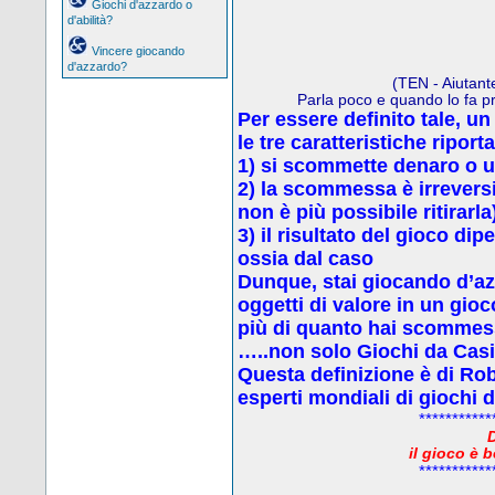
Giochi d'azzardo o
d'abilità?
Vincere giocando
d'azzardo?
(TEN - Aiutant
Parla poco e quando lo fa p
Per essere definito tale, 
le tre caratteristiche riport
1) si scommette denaro o u
2) la scommessa è irreversib
non è più possibile ritirarla
3) il risultato del gioco di
ossia dal caso
Dunque, stai giocando d’azz
oggetti di valore in un gioco
più di quanto hai scommesso
…..non solo Giochi da Cas
Questa definizione è di Ro
esperti mondiali di giochi 
***********
D
il gioco è 
***********