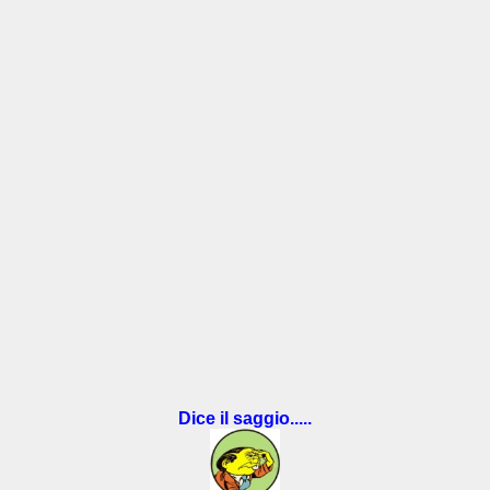
Dice il saggio.....