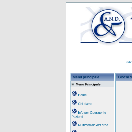
Indi
Menu principale
Giochi d
Menu Principale
Home
Chi siamo
Info per Operatori e
Pazienti
Multimediale Azzardo