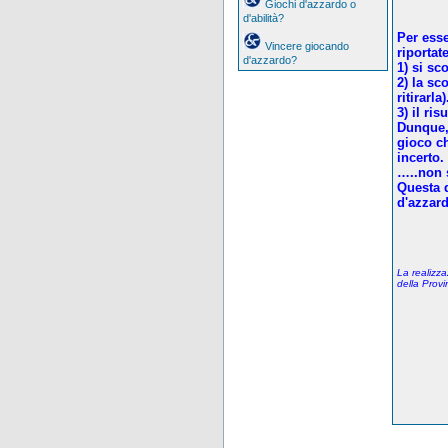
Giochi d'azzardo o
d'abilità?
Per esse
Vincere giocando
riportat
d'azzardo?
1) si sc
2) la sc
ritirarla)
3) il ri
Dunque, 
gioco ch
incerto.
…..non 
Questa d
d'azzar
La realizza
della Prov