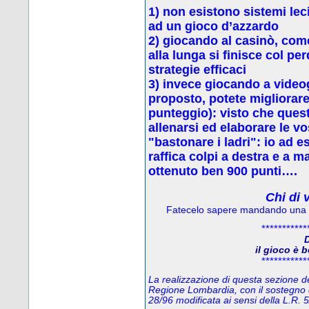
1) non esistono sistemi leci
ad un gioco d’azzardo
2) g
iocando al casinò, come
alla lunga si finisce col p
strategie efficaci
3) invece
giocando a video
proposto, potete migliorare 
punteggio): visto che quest
allenarsi ed elaborare le vo
"bastonare i ladri": io ad 
raffica colpi a destra e a 
ottenuto ben 900 punti….
Chi di 
Fatecelo sapere mandando una
***********
D
il gioco è 
***********
La realizzazione di questa sezione del
Regione Lombardia, con il sostegno 
28/96 modificata ai sensi della L.R