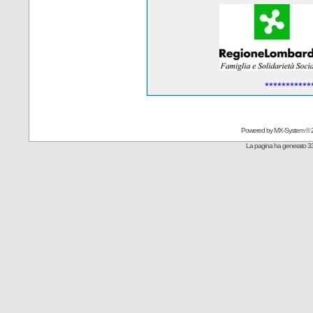
***********
Powered by
MX-System
© 
La pagina ha generato 33