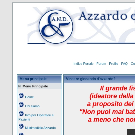
Indice Portale
Forum
Profilo
FAQ
Ce
Menu principale
Vincere giocando d'azzardo?
Menu Principale
Il grande f
(ideatore della
Home
a proposito dei
Chi siamo
"Non puoi mai bat
Info per Operatori e
a meno che non
Pazienti
Multimediale Azzardo