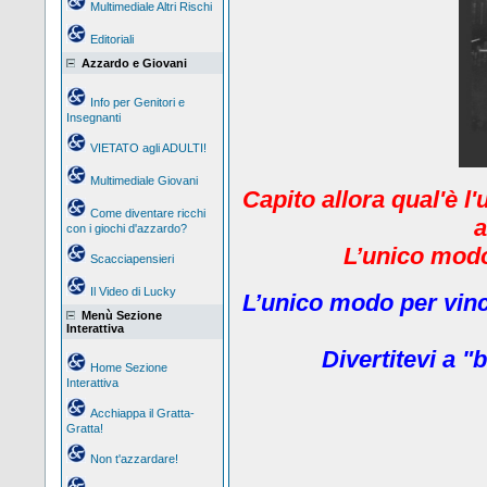
Multimediale Altri Rischi
Editoriali
Azzardo e Giovani
Info per Genitori e
Insegnanti
VIETATO agli ADULTI!
Multimediale Giovani
Capito allora qual'è l
Come diventare ricchi
a
con i giochi d'azzardo?
L’unico modo 
Scacciapensieri
Il Video di Lucky
L’unico modo per vinc
Menù Sezione
Interattiva
Divertitevi a "b
Home Sezione
Interattiva
Acchiappa il Gratta-
Gratta!
Non t'azzardare!