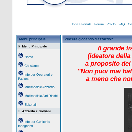
Indice Portale
Forum
Profilo
FAQ
Ce
Menu principale
Vincere giocando d'azzardo?
Menu Principale
Il grande f
(ideatore della
Home
a proposito dei
Chi siamo
"Non puoi mai bat
Info per Operatori e
a meno che non
Pazienti
Multimediale Azzardo
Multimediale Altri Rischi
Editoriali
Azzardo e Giovani
Info per Genitori e
Insegnanti