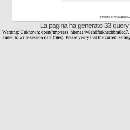
Powered by
MX-System
© 
La pagina ha generato 33 query
Warning: Unknown: open(/tmp/sess_hhenea4v8eh8flukhechbm8cd7, O
Failed to write session data (files). Please verify that the current set