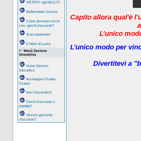
VIETATO agli ADULTI!
Multimediale Giovani
Capito allora qual'è l
Come diventare ricchi
a
con i giochi d'azzardo?
L’unico modo 
Scacciapensieri
Il Video di Lucky
L’unico modo per vinc
Menù Sezione
Interattiva
Divertitevi a "b
Home Sezione
Interattiva
Acchiappa il Gratta-
Gratta!
Non t'azzardare!
Giochi d'azzardo o
d'abilità?
Vincere giocando
d'azzardo?