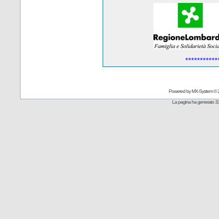
***********
Powered by
MX-System
© 
La pagina ha generato 33