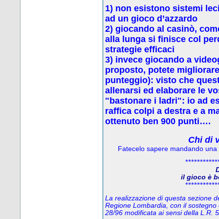
1) non esistono sistemi leci
ad un gioco d’azzardo
2) g
iocando al casinò, come
alla lunga si finisce col p
strategie efficaci
3) invece
giocando a video
proposto, potete migliorare 
punteggio): visto che quest
allenarsi ed elaborare le vo
"bastonare i ladri": io ad 
raffica colpi a destra e a 
ottenuto ben 900 punti….
Chi di 
Fatecelo sapere mandando una
***********
D
il gioco è 
***********
La realizzazione di questa sezione del
Regione Lombardia, con il sostegno 
28/96 modificata ai sensi della L.R