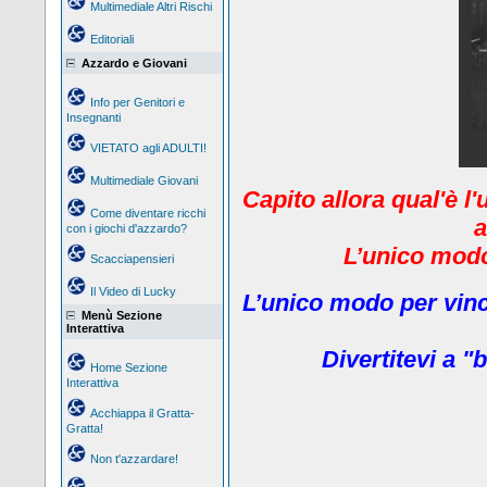
Multimediale Altri Rischi
Editoriali
Azzardo e Giovani
Info per Genitori e
Insegnanti
VIETATO agli ADULTI!
Multimediale Giovani
Capito allora qual'è l
Come diventare ricchi
a
con i giochi d'azzardo?
L’unico modo 
Scacciapensieri
Il Video di Lucky
L’unico modo per vinc
Menù Sezione
Interattiva
Divertitevi a "b
Home Sezione
Interattiva
Acchiappa il Gratta-
Gratta!
Non t'azzardare!