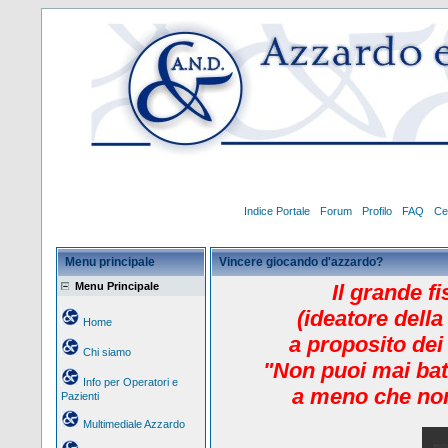
Indice Portale
Forum
Profilo
FAQ
Ce
Menu principale
Vincere giocando d'azzardo?
Menu Principale
Il grande f
(ideatore della
Home
a proposito dei
Chi siamo
"Non puoi mai bat
Info per Operatori e
a meno che non
Pazienti
Multimediale Azzardo