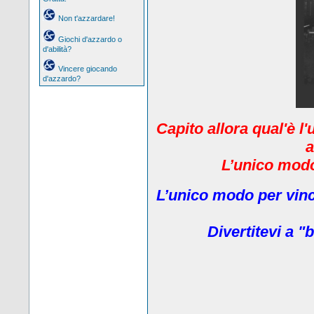
Non t'azzardare!
Giochi d'azzardo o
d'abilità?
Vincere giocando
d'azzardo?
Capito allora qual'è l
a
L’unico modo 
L’unico modo per vinc
Divertitevi a "b