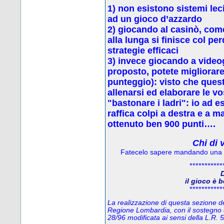
1) non esistono sistemi leci
ad un gioco d’azzardo
2) g
iocando al casinò, come
alla lunga si finisce col p
strategie efficaci
3) invece
giocando a video
proposto, potete migliorare 
punteggio): visto che quest
allenarsi ed elaborare le vo
"bastonare i ladri": io ad 
raffica colpi a destra e a 
ottenuto ben 900 punti….
Chi di 
Fatecelo sapere mandando una
***********
D
il gioco è 
***********
La realizzazione di questa sezione del
Regione Lombardia, con il sostegno 
28/96 modificata ai sensi della L.R