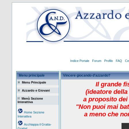
Indice Portale
Forum
Profilo
FAQ
Ce
Menu principale
Vincere giocando d'azzardo?
Menu Principale
Il grande f
(ideatore della
Azzardo e Giovani
a proposito dei
Menù Sezione
Interattiva
"Non puoi mai bat
Home Sezione
a meno che non
Interattiva
Acchiappa il Gratta-
Gratta!