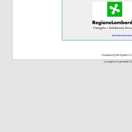
***********
Powered by
MX-System
© 
La pagina ha generato 32