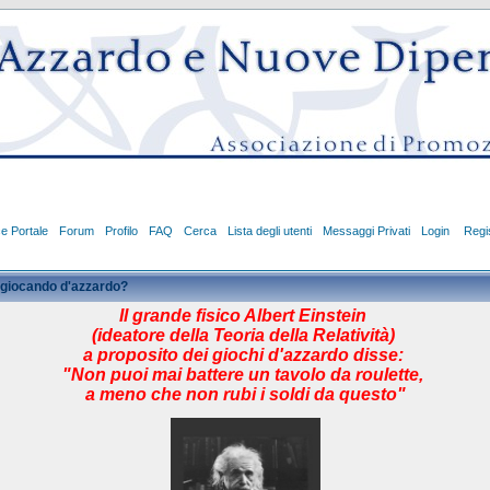
ce Portale
Forum
Profilo
FAQ
Cerca
Lista degli utenti
Messaggi Privati
Login
Regis
 giocando d'azzardo?
Il grande fisico Albert Einstein
(ideatore della Teoria della Relatività)
a proposito dei giochi d'azzardo disse:
"Non puoi mai battere un tavolo da roulette,
a meno che non rubi i soldi da questo"