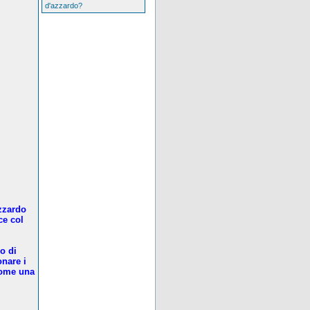
d'azzardo?
azzardo
ce col
o di
onare i
 come una