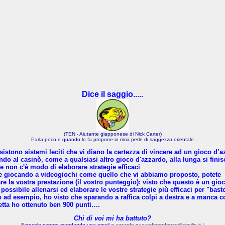
Dice il saggio.....
(TEN - Aiutante giapponese di Nick Carter)
Parla poco e quando lo fa propone in rima perle di saggezza orientale
sistono sistemi leciti che vi diano la certezza di vincere ad un gioco d’
ndo al casinò, come a qualsiasi altro gioco d'azzardo, alla lunga si finis
e non c'è modo di elaborare strategie efficaci
ce
giocando a videogiochi come quello che vi abbiamo proposto, potete
re la vostra prestazione (il vostro punteggio): visto che questo è un gioc
è possibile allenarsi ed elaborare le vostre strategie più efficaci per "bast
io ad esempio, ho visto che sparando a raffica colpi a destra e a manca
etta ho ottenuto ben 900 punti….
Chi di voi mi ha battuto?
Fatecelo sapere mandando una email a
azzardo.nuovedipendenze@virgilio.it
!