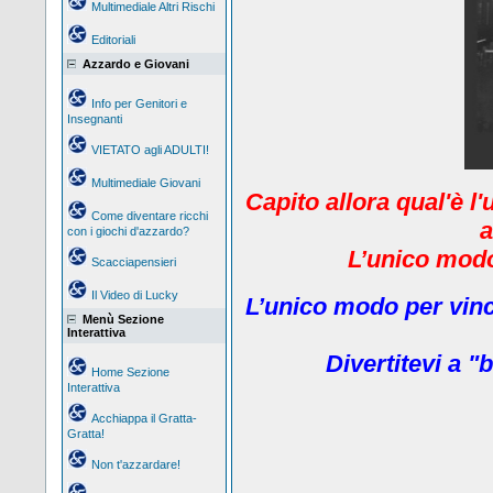
Multimediale Altri Rischi
Editoriali
Azzardo e Giovani
Info per Genitori e
Insegnanti
VIETATO agli ADULTI!
Multimediale Giovani
Capito allora qual'è l
Come diventare ricchi
a
con i giochi d'azzardo?
L’unico modo 
Scacciapensieri
Il Video di Lucky
L’unico modo per vinc
Menù Sezione
Interattiva
Divertitevi a "b
Home Sezione
Interattiva
Acchiappa il Gratta-
Gratta!
Non t'azzardare!