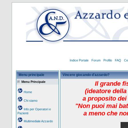
Indice Portale
Forum
Profilo
FAQ
Ce
Menu principale
Vincere giocando d'azzardo?
Menu Principale
Il grande f
(ideatore della
Home
a proposito dei
Chi siamo
"Non puoi mai bat
Info per Operatori e
a meno che non
Pazienti
Multimediale Azzardo