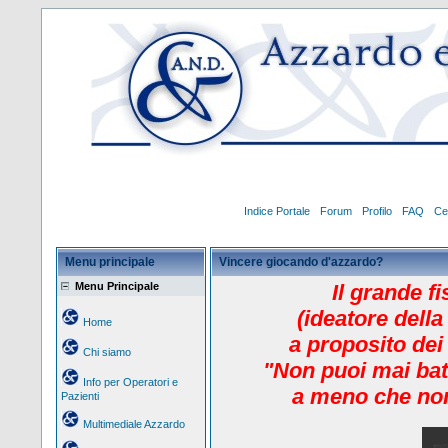
Indice Portale
Forum
Profilo
FAQ
Ce
Menu principale
Vincere giocando d'azzardo?
Menu Principale
Il grande f
(ideatore della
Home
a proposito dei
Chi siamo
"Non puoi mai bat
Info per Operatori e
a meno che non
Pazienti
Multimediale Azzardo