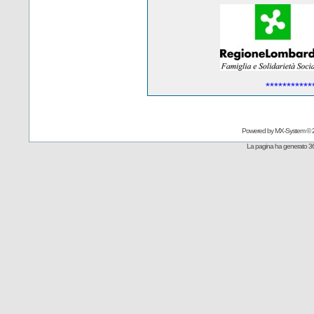
***********
Powered by
MX-System
© 
La pagina ha generato 36