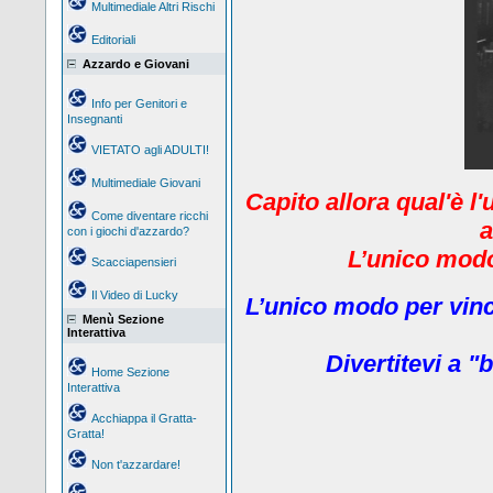
Multimediale Altri Rischi
Editoriali
Azzardo e Giovani
Info per Genitori e
Insegnanti
VIETATO agli ADULTI!
Multimediale Giovani
Capito allora qual'è l
Come diventare ricchi
a
con i giochi d'azzardo?
L’unico modo 
Scacciapensieri
Il Video di Lucky
L’unico modo per vinc
Menù Sezione
Interattiva
Divertitevi a "b
Home Sezione
Interattiva
Acchiappa il Gratta-
Gratta!
Non t'azzardare!