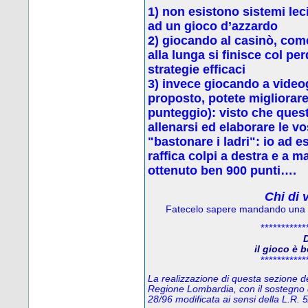
1) non esistono sistemi leci
ad un gioco d’azzardo
2) g
iocando al casinò, come
alla lunga si finisce col p
strategie efficaci
3) invece
giocando a video
proposto, potete migliorare 
punteggio): visto che quest
allenarsi ed elaborare le vo
"bastonare i ladri": io ad 
raffica colpi a destra e a 
ottenuto ben 900 punti….
Chi di 
Fatecelo sapere mandando una
***********
D
il gioco è 
***********
La realizzazione di questa sezione del
Regione Lombardia, con il sostegno 
28/96 modificata ai sensi della L.R