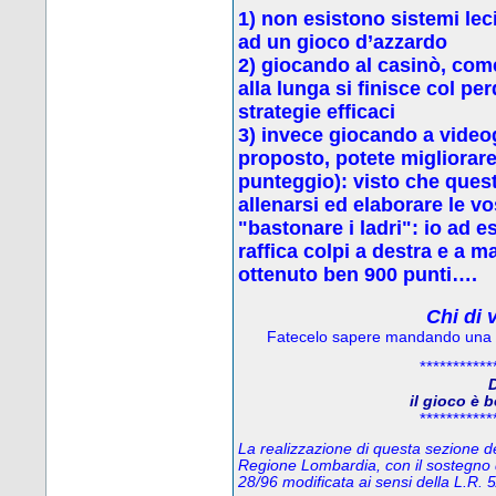
1) non esistono sistemi leci
ad un gioco d’azzardo
2) g
iocando al casinò, come
alla lunga si finisce col p
strategie efficaci
3) invece
giocando a video
proposto, potete migliorare 
punteggio): visto che quest
allenarsi ed elaborare le vo
"bastonare i ladri": io ad 
raffica colpi a destra e a 
ottenuto ben 900 punti….
Chi di 
Fatecelo sapere mandando una
***********
D
il gioco è 
***********
La realizzazione di questa sezione del
Regione Lombardia, con il sostegno 
28/96 modificata ai sensi della L.R