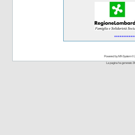
***********
Powered by
MX-System
© 
La pagina ha generato 36