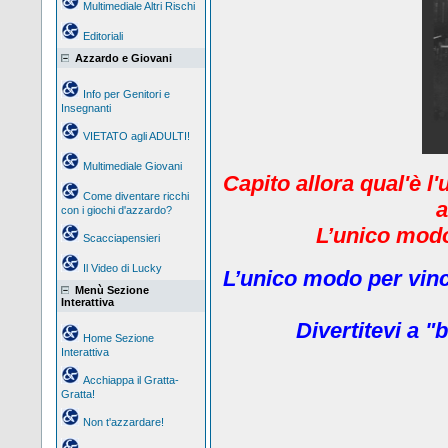
Multimediale Altri Rischi
Editoriali
Azzardo e Giovani
Info per Genitori e
Insegnanti
VIETATO agli ADULTI!
Multimediale Giovani
Capito allora qual'è l
Come diventare ricchi
a
con i giochi d'azzardo?
L’unico modo 
Scacciapensieri
Il Video di Lucky
L’unico modo per vinc
Menù Sezione
Interattiva
Divertitevi a "b
Home Sezione
Interattiva
Acchiappa il Gratta-
Gratta!
Non t'azzardare!