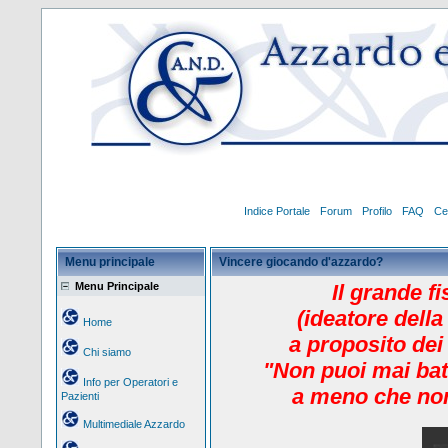
Indice Portale
Forum
Profilo
FAQ
Ce
Menu principale
Vincere giocando d'azzardo?
Menu Principale
Il grande f
(ideatore della
Home
a proposito dei
Chi siamo
"Non puoi mai bat
Info per Operatori e
a meno che non
Pazienti
Multimediale Azzardo