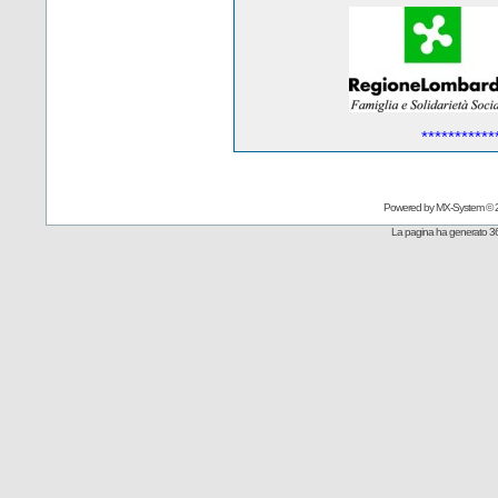
***********
Powered by
MX-System
© 
La pagina ha generato 36