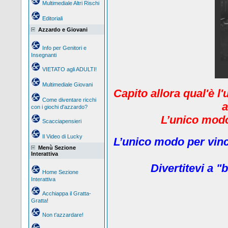
Multimediale Altri Rischi
Editoriali
Azzardo e Giovani
Info per Genitori e
Insegnanti
VIETATO agli ADULTI!
Multimediale Giovani
Capito allora qual'è l
Come diventare ricchi
a
con i giochi d'azzardo?
L’unico modo 
Scacciapensieri
Il Video di Lucky
L’unico modo per vinc
Menù Sezione
Interattiva
Divertitevi a "b
Home Sezione
Interattiva
Acchiappa il Gratta-
Gratta!
Non t'azzardare!