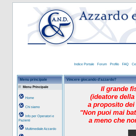
Indice Portale
Forum
Profilo
FAQ
Ce
Menu principale
Vincere giocando d'azzardo?
Menu Principale
Il grande f
(ideatore della
Home
a proposito dei
Chi siamo
"Non puoi mai bat
Info per Operatori e
a meno che non
Pazienti
Multimediale Azzardo