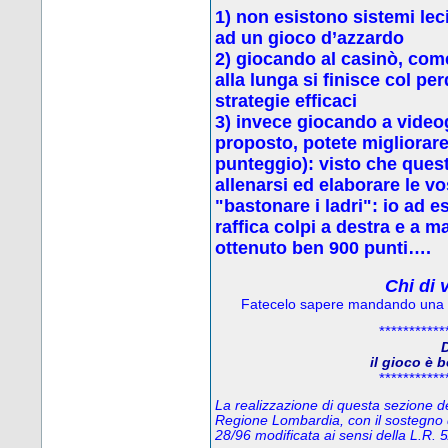
1) non esistono sistemi leci
ad un gioco d’azzardo
2) g
iocando al casinò, come
alla lunga si finisce col p
strategie efficaci
3) invece
giocando a video
proposto, potete migliorare 
punteggio): visto che quest
allenarsi ed elaborare le vo
"bastonare i ladri": io ad 
raffica colpi a destra e a 
ottenuto ben 900 punti….
Chi di 
Fatecelo sapere mandando una
***********
D
il gioco è 
***********
La realizzazione di questa sezione del
Regione Lombardia, con il sostegno 
28/96 modificata ai sensi della L.R