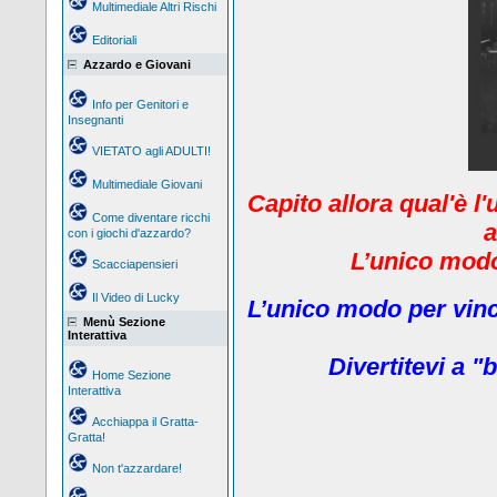
Multimediale Altri Rischi
Editoriali
Azzardo e Giovani
Info per Genitori e
Insegnanti
VIETATO agli ADULTI!
Multimediale Giovani
Capito allora qual'è l
Come diventare ricchi
a
con i giochi d'azzardo?
L’unico modo 
Scacciapensieri
Il Video di Lucky
L’unico modo per vinc
Menù Sezione
Interattiva
Divertitevi a "b
Home Sezione
Interattiva
Acchiappa il Gratta-
Gratta!
Non t'azzardare!