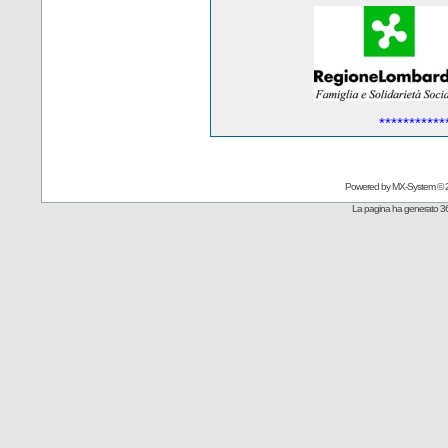
***********
Powered by
MX-System
© 
La pagina ha generato 36