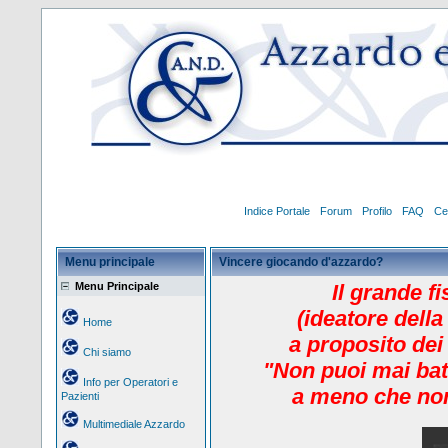
Indice Portale
Forum
Profilo
FAQ
Ce
Menu principale
Vincere giocando d'azzardo?
Menu Principale
Il grande f
(ideatore della
Home
a proposito dei
Chi siamo
"Non puoi mai bat
Info per Operatori e
a meno che non
Pazienti
Multimediale Azzardo