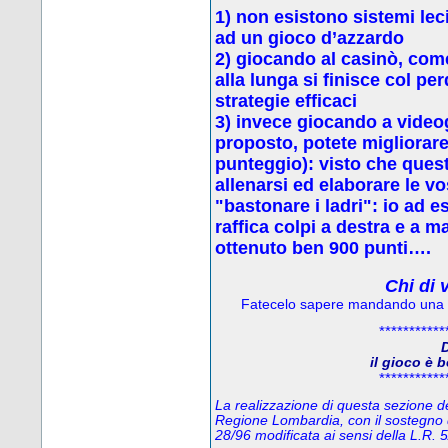
1) non esistono sistemi leci
ad un gioco d’azzardo
2) g
iocando al casinò, come
alla lunga si finisce col p
strategie efficaci
3) invece
giocando a video
proposto, potete migliorare 
punteggio): visto che quest
allenarsi ed elaborare le vo
"bastonare i ladri": io ad 
raffica colpi a destra e a 
ottenuto ben 900 punti….
Chi di 
Fatecelo sapere mandando una
***********
D
il gioco è 
***********
La realizzazione di questa sezione del
Regione Lombardia, con il sostegno 
28/96 modificata ai sensi della L.R