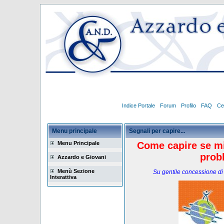
Indice Portale
Forum
Profilo
FAQ
Ce
Menu principale
Segnali per capire...
Menu Principale
Come capire se mio
prob
Azzardo e Giovani
Menù Sezione
Su gentile concessione di
Interattiva