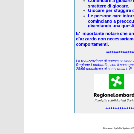
Continuare a giocare c
smettere di giocare.
Giocare per sfuggire o
Le persone care intorno
cominciano a preoccup
diventando una questi
E' importante notare che u
d'azzardo non necessariam
comportamenti.
***************
La realizzazione di questa sezione de
Regione Lombardia, con il sostegno
28/96 modificata ai sensi della L.
****************
Powered by
MX-System
© 