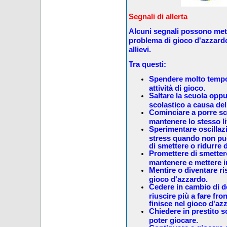
Segnali di allerta
Alcuni segnali possono mette
problema di gioco d'azzardo d
allievi.
Tra questi:
Spendere molto tempo
attività di gioco.
Saltare la scuola opp
scolastico a causa de
Cominciare a porre sc
mantenere lo stesso li
Sperimentare oscillazi
stress quando non pu
di smettere o ridurre d
Promettere di smettere 
mantenere e mettere in
Mentire o diventare ris
gioco d'azzardo.
Cedere in cambio di d
riuscire più a fare fro
finisce nel gioco d'az
Chiedere in prestito so
poter giocare.