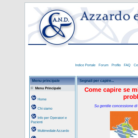
Indice Portale
Forum
Profilo
FAQ
Ce
Menu principale
Segnali per capire...
Menu Principale
Come capire se mio
prob
Home
Su gentile concessione di
Chi siamo
Info per Operatori e
Pazienti
Multimediale Azzardo