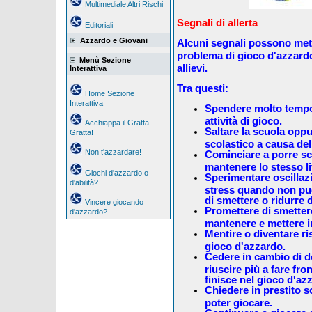
Multimediale Altri Rischi
Segnali di allerta
Editoriali
Azzardo e Giovani
Alcuni segnali possono mette
problema di gioco d'azzardo d
Menù Sezione
allievi.
Interattiva
Tra questi:
Home Sezione
Interattiva
Spendere molto tempo
attività di gioco.
Acchiappa il Gratta-
Saltare la scuola opp
Gratta!
scolastico a causa de
Non t'azzardare!
Cominciare a porre sc
mantenere lo stesso li
Giochi d'azzardo o
Sperimentare oscillazi
d'abilità?
stress quando non pu
di smettere o ridurre d
Vincere giocando
Promettere di smettere 
d'azzardo?
mantenere e mettere in
Mentire o diventare ris
gioco d'azzardo.
Cedere in cambio di d
riuscire più a fare fro
finisce nel gioco d'az
Chiedere in prestito so
poter giocare.