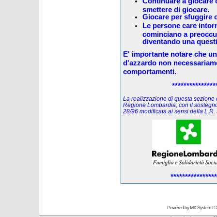
Continuare a giocare c
smettere di giocare.
Giocare per sfuggire o
Le persone care intorno
cominciano a preoccup
diventando una questi
E' importante notare che u
d'azzardo non necessariam
comportamenti.
***************
La realizzazione di questa sezione de
Regione Lombardia, con il sostegno
28/96 modificata ai sensi della L.
****************
Powered by
MX-System
© 