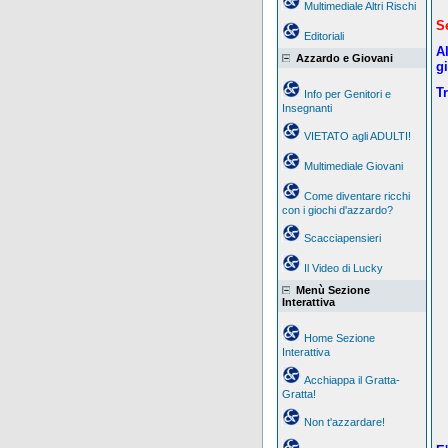
Multimediale Altri Rischi
S
Editoriali
A
Azzardo e Giovani
gi
Tr
Info per Genitori e
Insegnanti
VIETATO agli ADULTI!
Multimediale Giovani
Come diventare ricchi
con i giochi d'azzardo?
Scacciapensieri
Il Video di Lucky
Menù Sezione
Interattiva
Home Sezione
Interattiva
Acchiappa il Gratta-
Gratta!
Non t'azzardare!