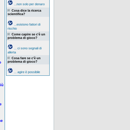
...non solo per denaro
Cosa dice la ricerca
scientifica?
i
...esistono fattori di
rischio
Come capire se c'è un
problema di gioco?
... ci sono segnali di
allerta
Cosa fare se c'è un
problema di gioco?
o
... agire è possibile
iù
e
ne