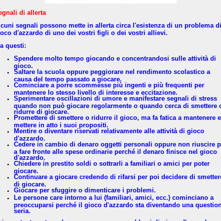
egnali di allerta
lcuni segnali possono mette in allerta circa l'esistenza di un problema d
oco d'azzardo di uno dei vostri figli o dei vostri allievi.
a questi:
Spendere molto tempo giocando e concentrandosi sulle attività di
gioco.
Saltare la scuola oppure peggiorare nel rendimento scolastico a
causa del tempo passato a giocare.
Cominciare a porre scommesse più ingenti e più frequenti per
mantenere lo stesso livello di interesse e eccitazione.
Sperimentare oscillazioni di umore e manifestare segnali di stress
quando non può giocare regolarmente o quando cerca di smettere 
ridurre di giocare.
Promettere di smettere o ridurre il gioco, ma fa fatica a mantenere e
mettere in atto i suoi propositi.
Mentire o diventare riservati relativamente alle attività di gioco
d'azzardo.
Cedere in cambio di denaro oggetti personali oppure non riuscire p
a fare fronte alle spese ordinarie perché il denaro finisce nel gioco
d'azzardo.
Chiedere in prestito soldi o sottrarli a familiari o amici per poter
giocare.
Continuare a giocare credendo di rifarsi per poi decidere di smetter
di giocare.
Giocare per sfuggire o dimenticare i problemi.
Le persone care intorno a lui (familiari, amici, ecc.) cominciano a
preoccuparsi perché il gioco d'azzardo sta diventando una questio
seria.