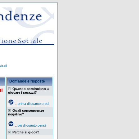
trati
Domande e risposte
mi
Quando cominciano a
giocare i ragazzi?
...prima di quanto credi
Quali conseguenze
negative?
...più di quanto pensi
Perché si gioca?