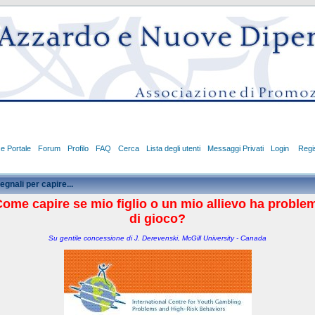
ce Portale
Forum
Profilo
FAQ
Cerca
Lista degli utenti
Messaggi Privati
Login
Regis
egnali per capire...
ome capire se mio figlio o un mio allievo ha proble
di gioco?
Su gentile concessione di J. Derevenski, McGill University - Canada