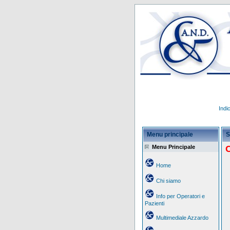
Indi
Menu principale
S
Menu Principale
C
Home
Chi siamo
Info per Operatori e
Pazienti
Multimediale Azzardo