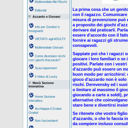
Multimediale Altri Rischi
La prima cosa che un genito
Editoriali
con il ragazzo. Comunicare s
Azzardo e Giovani
misura di prevenzione può e
a proposito dei giochi d'az
Info per Genitori e
derivare dal praticarli. Parl
Insegnanti
essere d'accordo con il fatto
VIETATO agli ADULTI!
fornire ai ragazzi gli strum
consapevoli.
Multimediale Giovani
Sappiate poi che i ragazzi s
Come diventare ricchi
giocare i loro familiari o se 
con i giochi d'azzardo?
positivi. Parlate con i vostr
Scacciapensieri
d'azzardo può essere un mod
buon modo per arricchirsi: 
Il Video di Lucky
gioco d'azzardo non è solo
Menù Sezione
rischi. Derevensky ed i suoi
Interattiva
o limitare al massimo il gio
giocando a carte a soldi), p
Home Sezione
alternative che coinvolgano 
Interattiva
stare bene e divertirsi insie
Acchiappa il Gratta-
Gratta!
Se ritenete che vostro figli
d'azzardo, o che lo faccia 
Non t'azzardare!
da compiere incluso consult