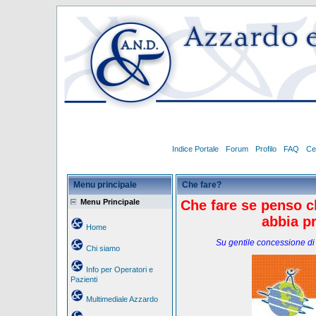
Indice Portale
Forum
Profilo
FAQ
Ce
Menu principale
Che fare?
Menu Principale
Che fare se penso ch
abbia p
Home
Su gentile concessione di
Chi siamo
Info per Operatori e
Pazienti
Multimediale Azzardo