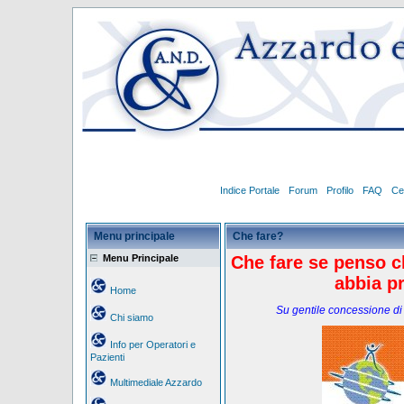
Indice Portale
Forum
Profilo
FAQ
Ce
Menu principale
Che fare?
Menu Principale
Che fare se penso ch
abbia p
Home
Su gentile concessione di
Chi siamo
Info per Operatori e
Pazienti
Multimediale Azzardo