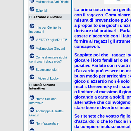
Multimediale Altri Rischi
La prima cosa che un genito
Editoriali
con il ragazzo. Comunicare s
Azzardo e Giovani
misura di prevenzione può e
a proposito dei giochi d'az
Info per Genitori e
derivare dal praticarli. Parl
Insegnanti
essere d'accordo con il fatto
VIETATO agli ADULTI!
fornire ai ragazzi gli strum
consapevoli.
Multimediale Giovani
Sappiate poi che i ragazzi s
Come diventare ricchi
giocare i loro familiari o se 
con i giochi d'azzardo?
positivi. Parlate con i vostr
Scacciapensieri
d'azzardo può essere un mod
buon modo per arricchirsi: 
Il Video di Lucky
gioco d'azzardo non è solo
Menù Sezione
rischi. Derevensky ed i suoi
Interattiva
o limitare al massimo il gio
giocando a carte a soldi), p
Home Sezione
alternative che coinvolgano 
Interattiva
stare bene e divertirsi insie
Acchiappa il Gratta-
Gratta!
Se ritenete che vostro figli
d'azzardo, o che lo faccia 
Non t'azzardare!
da compiere incluso consult