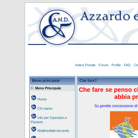
Indice Portale
Forum
Profilo
FAQ
Ce
Menu principale
Che fare?
Menu Principale
Che fare se penso ch
abbia p
Home
Su gentile concessione di
Chi siamo
Info per Operatori e
Pazienti
Multimediale Azzardo