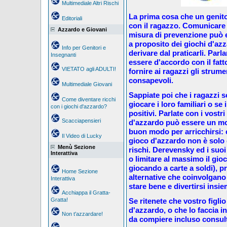
Multimediale Altri Rischi
La prima cosa che un genito
Editoriali
con il ragazzo. Comunicare s
Azzardo e Giovani
misura di prevenzione può e
a proposito dei giochi d'az
Info per Genitori e
derivare dal praticarli. Parl
Insegnanti
essere d'accordo con il fatto
VIETATO agli ADULTI!
fornire ai ragazzi gli strum
consapevoli.
Multimediale Giovani
Sappiate poi che i ragazzi s
Come diventare ricchi
giocare i loro familiari o se 
con i giochi d'azzardo?
positivi. Parlate con i vostr
Scacciapensieri
d'azzardo può essere un mod
buon modo per arricchirsi: 
Il Video di Lucky
gioco d'azzardo non è solo
Menù Sezione
rischi. Derevensky ed i suoi
Interattiva
o limitare al massimo il gio
giocando a carte a soldi), p
Home Sezione
alternative che coinvolgano 
Interattiva
stare bene e divertirsi insie
Acchiappa il Gratta-
Gratta!
Se ritenete che vostro figli
d'azzardo, o che lo faccia 
Non t'azzardare!
da compiere incluso consult