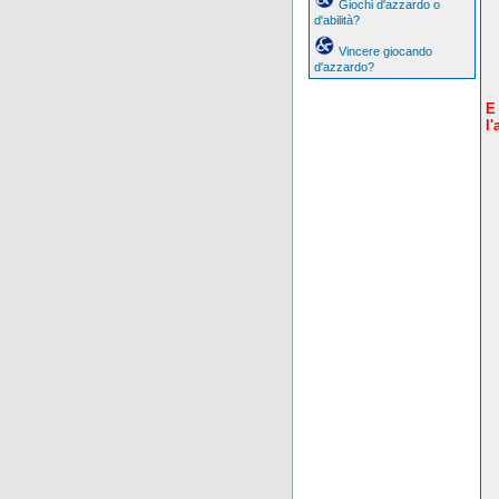
Giochi d'azzardo o
d'abilità?
Vincere giocando
d'azzardo?
E
l