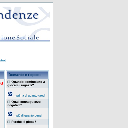
trati
Domande e risposte
ia
Quando cominciano a
giocare i ragazzi?
...prima di quanto credi
Quali conseguenze
negative?
...più di quanto pensi
Perché si gioca?