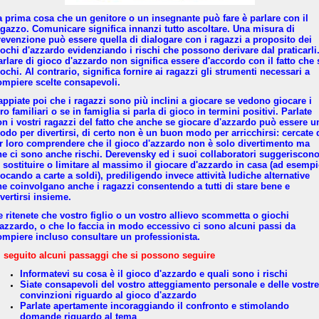
a prima cosa che un genitore o un insegnante può fare è parlare con il
agazzo. Comunicare significa innanzi tutto ascoltare. Una misura di
revenzione può essere quella di dialogare con i ragazzi a proposito dei
iochi d'azzardo evidenziando i rischi che possono derivare dal praticarli
arlare di gioco d'azzardo non significa essere d'accordo con il fatto che 
ochi. Al contrario, significa fornire ai ragazzi gli strumenti necessari a
ompiere scelte consapevoli.
appiate poi che i ragazzi sono più inclini a giocare se vedono giocare i
ro familiari o se in famiglia si parla di gioco in termini positivi. Parlate
on i vostri ragazzi del fatto che anche se giocare d'azzardo può essere u
odo per divertirsi, di certo non è un buon modo per arricchirsi: cercate 
ar loro comprendere che il gioco d'azzardo non è solo divertimento ma
he ci sono anche rischi. Derevensky ed i suoi collaboratori suggeriscon
i sostituire o limitare al massimo il giocare d'azzardo in casa (ad esempi
ocando a carte a soldi), prediligendo invece attività ludiche alternative
he coinvolgano anche i ragazzi consentendo a tutti di stare bene e
vertirsi insieme.
e ritenete che vostro figlio o un vostro allievo scommetta o giochi
'azzardo, o che lo faccia in modo eccessivo ci sono alcuni passi da
ompiere incluso consultare un professionista.
i seguito alcuni passaggi che si possono seguire
Informatevi su cosa è il gioco d'azzardo e quali sono i rischi
Siate consapevoli del vostro atteggiamento personale e delle vostre
convinzioni riguardo al gioco d'azzardo
Parlate apertamente incoraggiando il confronto e stimolando
domande riguardo al tema