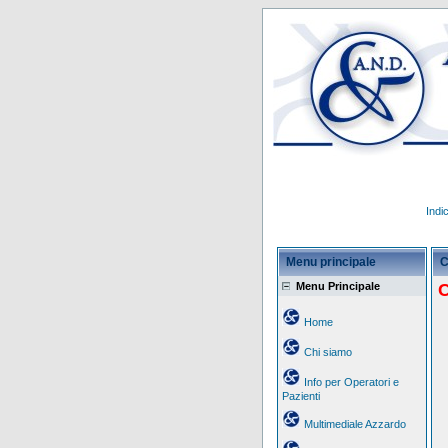
Indi
Menu principale
C
Menu Principale
C
Home
Chi siamo
Info per Operatori e
Pazienti
Multimediale Azzardo