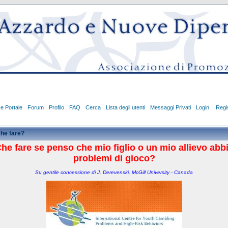
ce Portale
Forum
Profilo
FAQ
Cerca
Lista degli utenti
Messaggi Privati
Login
Regis
he fare?
he fare se penso che mio figlio o un mio allievo abb
problemi di gioco?
Su gentile concessione di J. Derevenski, McGill University - Canada