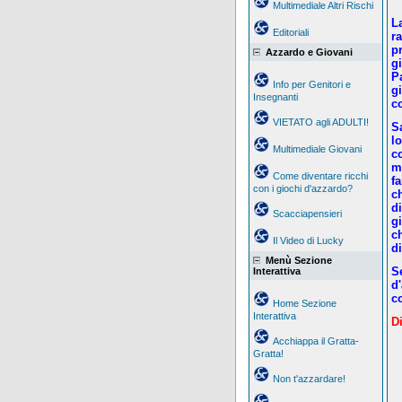
Multimediale Altri Rischi
L
Editoriali
r
p
Azzardo e Giovani
g
P
Info per Genitori e
gi
Insegnanti
c
VIETATO agli ADULTI!
S
lo
Multimediale Giovani
c
m
Come diventare ricchi
f
con i giochi d'azzardo?
c
d
Scacciapensieri
gi
c
Il Video di Lucky
di
Menù Sezione
S
Interattiva
d
c
Home Sezione
Interattiva
D
Acchiappa il Gratta-
Gratta!
Non t'azzardare!