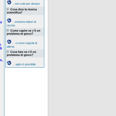
...non solo per denaro
Cosa dice la ricerca
scientifica?
.
si
...esistono fattori di
rischio
Come capire se c'è un
problema di gioco?
... ci sono segnali di
n
allerta
di
Cosa fare se c'è un
problema di gioco?
o
o,
... agire è possibile