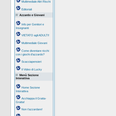
Multimediale Altri Rischi
Editoriali
Azzardo e Giovani
Info per Genitori e
Insegnanti
VIETATO agli ADULTI!
Multimediale Giovani
Come diventare ricchi
con i giochi d'azzardo?
Scacciapensieri
Il Video di Lucky
Menù Sezione
Interattiva
Home Sezione
Interattiva
Acchiappa il Gratta-
Gratta!
Non t'azzardare!