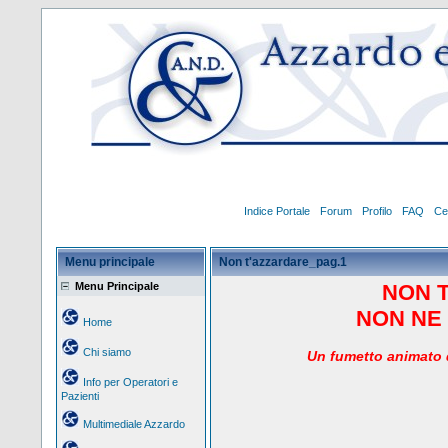
Indice Portale
Forum
Profilo
FAQ
Ce
Menu principale
Non t'azzardare_pag.1
Menu Principale
NON 
NON NE 
Home
Chi siamo
Un
fumetto animato d
Info per Operatori e
Pazienti
Multimediale Azzardo