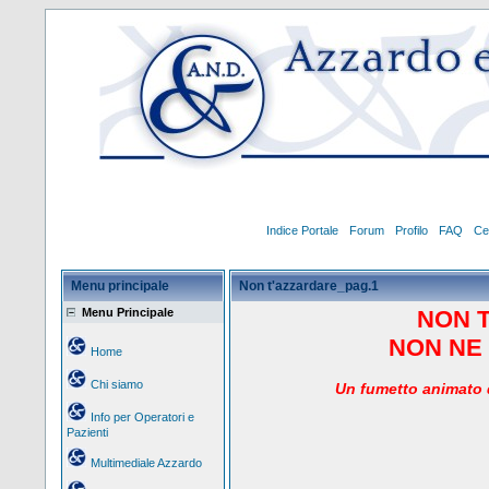
Indice Portale
Forum
Profilo
FAQ
Ce
Menu principale
Non t'azzardare_pag.1
Menu Principale
NON 
NON NE 
Home
Chi siamo
Un
fumetto animato d
Info per Operatori e
Pazienti
Multimediale Azzardo