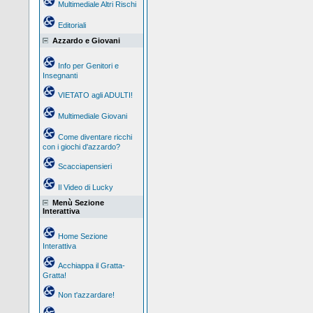
Multimediale Altri Rischi
Editoriali
Azzardo e Giovani
Info per Genitori e
Insegnanti
VIETATO agli ADULTI!
Multimediale Giovani
Come diventare ricchi
con i giochi d'azzardo?
Scacciapensieri
Il Video di Lucky
Menù Sezione
Interattiva
Home Sezione
Interattiva
Acchiappa il Gratta-
Gratta!
Non t'azzardare!