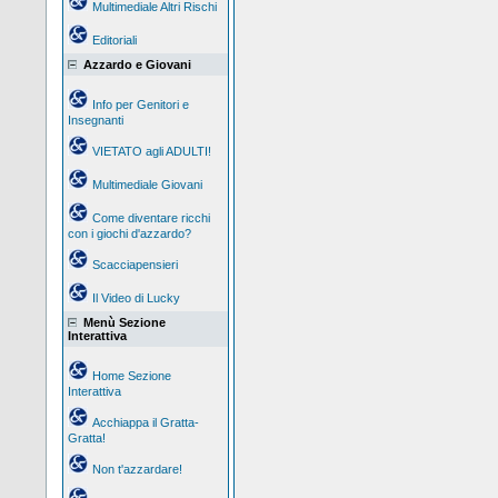
Multimediale Altri Rischi
Editoriali
Azzardo e Giovani
Info per Genitori e
Insegnanti
VIETATO agli ADULTI!
Multimediale Giovani
Come diventare ricchi
con i giochi d'azzardo?
Scacciapensieri
Il Video di Lucky
Menù Sezione
Interattiva
Home Sezione
Interattiva
Acchiappa il Gratta-
Gratta!
Non t'azzardare!