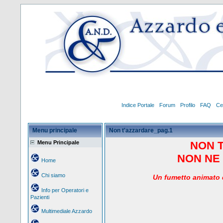
Indice Portale
Forum
Profilo
FAQ
Ce
Menu principale
Non t'azzardare_pag.1
Menu Principale
NON 
NON NE 
Home
Chi siamo
Un
fumetto animato d
Info per Operatori e
Pazienti
Multimediale Azzardo