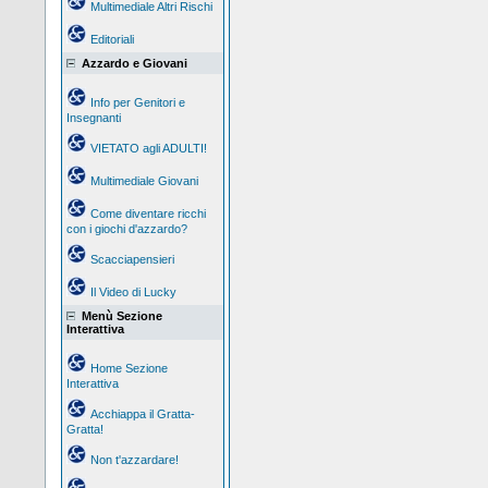
Multimediale Altri Rischi
Editoriali
Azzardo e Giovani
Info per Genitori e
Insegnanti
VIETATO agli ADULTI!
Multimediale Giovani
Come diventare ricchi
con i giochi d'azzardo?
Scacciapensieri
Il Video di Lucky
Menù Sezione
Interattiva
Home Sezione
Interattiva
Acchiappa il Gratta-
Gratta!
Non t'azzardare!