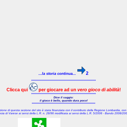
2
...la storia continua...
*********************************************************
Clicca qui
per giocare ad un
vero gioco di abilità
!
*********************************************************
Dice il saggio:
il gioco è bello, quando dura poco!
********************************************************
zione di questa sezione del sito è stata finanziata con il contributo della Regione Lombardia, con
incia di Varese
ai sensi della L.R. n. 28/96 modificata ai sensi della L.R. 5/2006 - Bando 2008/20