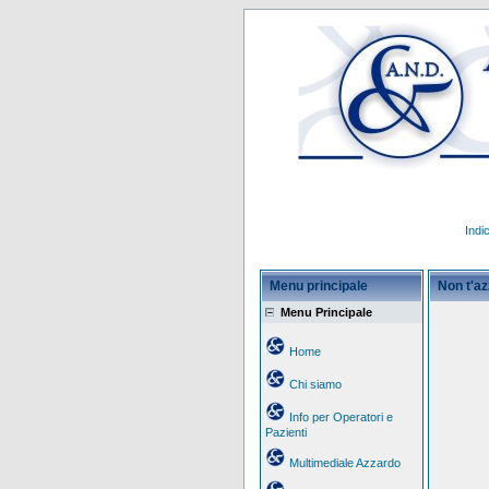
Indi
Menu principale
Non t'a
Menu Principale
Home
Chi siamo
Info per Operatori e
Pazienti
Multimediale Azzardo