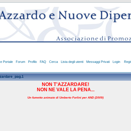
ce Portale
Forum
Profilo
FAQ
Cerca
Lista degli utenti
Messaggi Privati
Login
Regis
zzardare_pag.1
NON T'AZZARDARE!
NON NE VALE LA PENA...
Un
fumetto animato di Umberto Forlini per AND (2009)