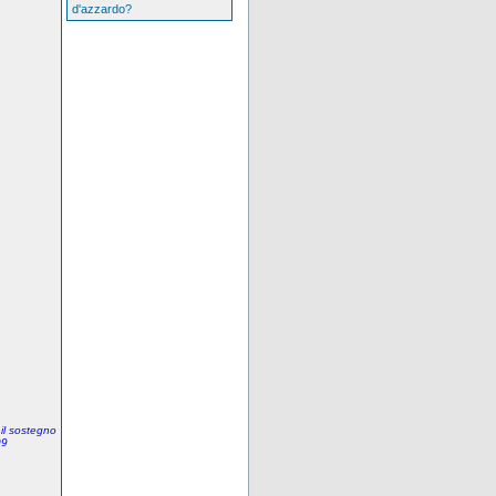
d'azzardo?
 il sostegno
09