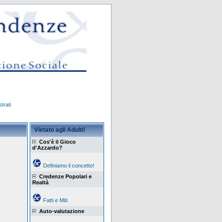
trati
Vietato agli Adulti!
Cos'è il Gioco
d'Azzardo?
Definiamo il concetto!
Credenze Popolari e
Realtà
Fatti e Miti
Auto-valutazione