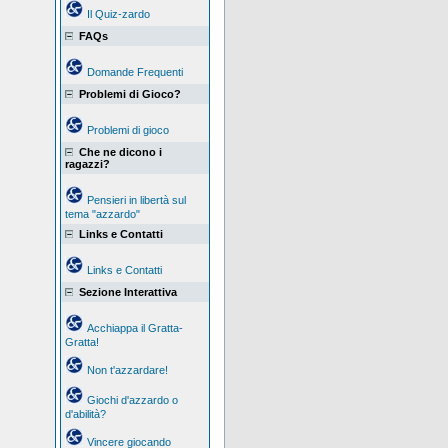
Il Quiz-zardo
FAQs
Domande Frequenti
Problemi di Gioco?
Problemi di gioco
Che ne dicono i
ragazzi?
Pensieri in libertà sul
tema "azzardo"
Links e Contatti
Links e Contatti
Sezione Interattiva
Acchiappa il Gratta-
Gratta!
Non t'azzardare!
Giochi d'azzardo o
d'abilità?
Vincere giocando