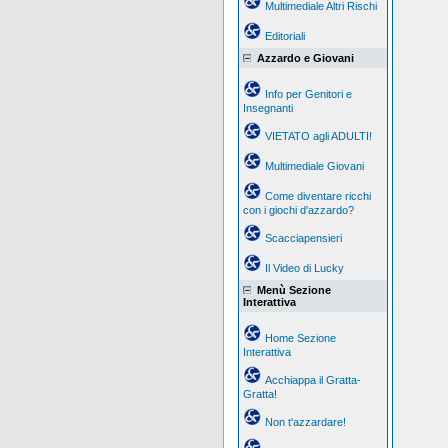
Multimediale Altri Rischi
Editoriali
Azzardo e Giovani
Info per Genitori e
Insegnanti
VIETATO agli ADULTI!
Multimediale Giovani
Come diventare ricchi
con i giochi d'azzardo?
Scacciapensieri
Il Video di Lucky
Menù Sezione
Interattiva
Home Sezione
Interattiva
Acchiappa il Gratta-
Gratta!
Non t'azzardare!