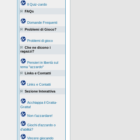
Il Quiz-zardo
FAQs
Domande Frequenti
Problemi di Gioco?
Problemi di gioco
Che ne dicono i
ragazzi?
Pensieri in libertà sul
tema "azzardo"
Links e Contatti
Links e Contatti
Sezione Interattiva
Acchiappa il Gratta-
Gratta!
Non t'azzardare!
Giochi d'azzardo o
d'abilità?
Vincere giocando