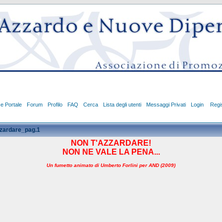
ce Portale
Forum
Profilo
FAQ
Cerca
Lista degli utenti
Messaggi Privati
Login
Regis
zzardare_pag.1
NON T'AZZARDARE!
NON NE VALE LA PENA...
Un
fumetto animato di Umberto Forlini per AND (2009)