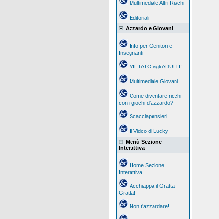
Multimediale Altri Rischi
Editoriali
Azzardo e Giovani
Info per Genitori e
Insegnanti
VIETATO agli ADULTI!
Multimediale Giovani
Come diventare ricchi
con i giochi d'azzardo?
Scacciapensieri
Il Video di Lucky
Menù Sezione
Interattiva
Home Sezione
Interattiva
Acchiappa il Gratta-
Gratta!
Non t'azzardare!