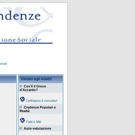
trati
Vietato agli Adulti!
Cos'è il Gioco
d'Azzardo?
Definiamo il concetto!
Credenze Popolari e
Realtà
Fatti e Miti
Auto-valutazione