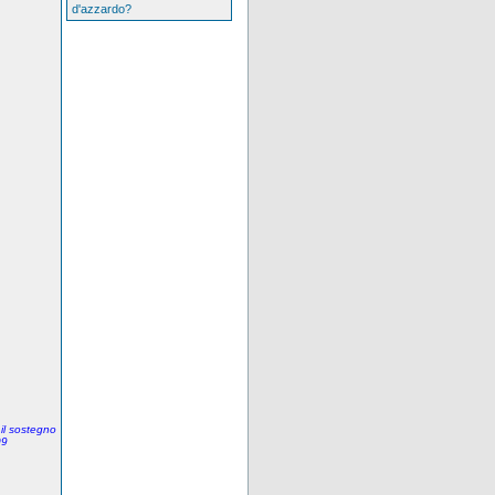
d'azzardo?
 il sostegno
09