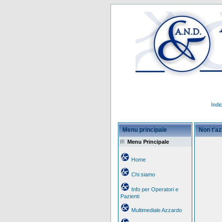
Indi
Menu principale
Non t'a
Menu Principale
Home
Chi siamo
Info per Operatori e
Pazienti
Multimediale Azzardo