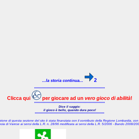
2
...la storia continua...
*********************************************************
Clicca qui
per giocare ad un
vero gioco di abilità
!
*********************************************************
Dice il saggio:
il gioco è bello, quando dura poco!
********************************************************
zione di questa sezione del sito è stata finanziata con il contributo della Regione Lombardia, con
incia di Varese
ai sensi della L.R. n. 28/96 modificata ai sensi della L.R. 5/2006 - Bando 2008/20