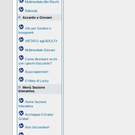
Multimediale Altri Rischi
Editoriali
Azzardo e Giovani
Info per Genitori e
Insegnanti
VIETATO agli ADULTI!
Multimediale Giovani
Come diventare ricchi
con i giochi d'azzardo?
Scacciapensieri
Il Video di Lucky
Menù Sezione
Interattiva
Home Sezione
Interattiva
Acchiappa il Gratta-
Gratta!
Non t'azzardare!