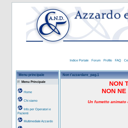
Indice Portale
Forum
Profilo
FAQ
Ce
Menu principale
Non t'azzardare_pag.1
Menu Principale
NON 
NON NE 
Home
Chi siamo
Un
fumetto animato d
Info per Operatori e
Pazienti
Multimediale Azzardo