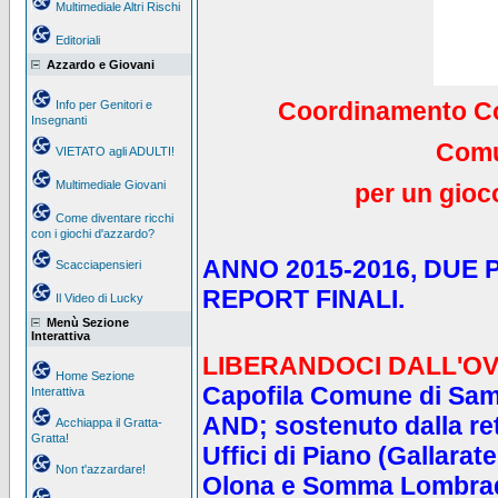
Multimediale Altri Rischi
Editoriali
Azzardo e Giovani
Coordinamento Co
Info per Genitori e
Insegnanti
Comun
VIETATO agli ADULTI!
Multimediale Giovani
per un gioc
Come diventare ricchi
con i giochi d'azzardo?
ANNO
2015-2016, DUE
Scacciapensieri
REPORT FINALI.
Il Video di Lucky
Menù Sezione
Interattiva
LIBERANDOCI DALL'O
Home Sezione
Capofila Comune di Sama
Interattiva
AND; sostenuto dalla re
Acchiappa il Gratta-
Gratta!
Uffici di Piano (Gallara
Non t'azzardare!
Olona e Somma Lombra