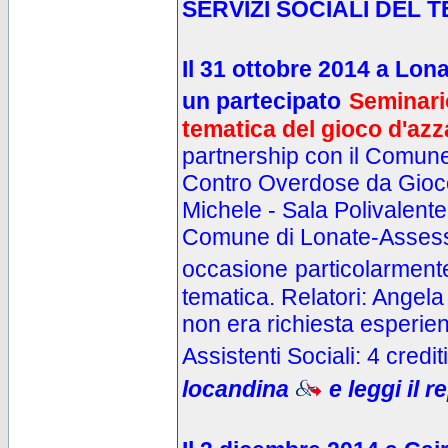
SERVIZI SOCIALI DEL 
Il 31
ottobre
2014
a Lona
un partecipato
Seminario
tematica del gioco d'azz
partnership con il Comun
Contro
O
verdose da
G
ioc
Michele - Sala Polivalente
Comune di Lonate-Assessor
occasione
particolarmente 
tematica. Relatori: Angel
non era ri
chiesta esperien
Assistenti Sociali: 4 crediti
locandina
e leggi il 