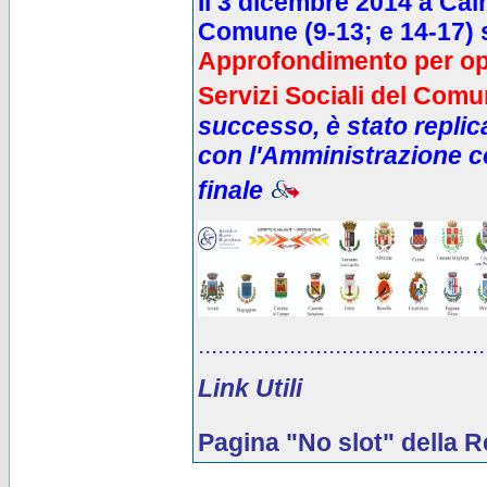
Il 3 dicembre 2014
a Cair
Comune
(9-13; e 14-17) 
Approfondimento per ope
Servizi Sociali del Com
successo, è stato replica
con l'Amministrazione co
finale
............................................
Link Utili
Pagina "No slot" della