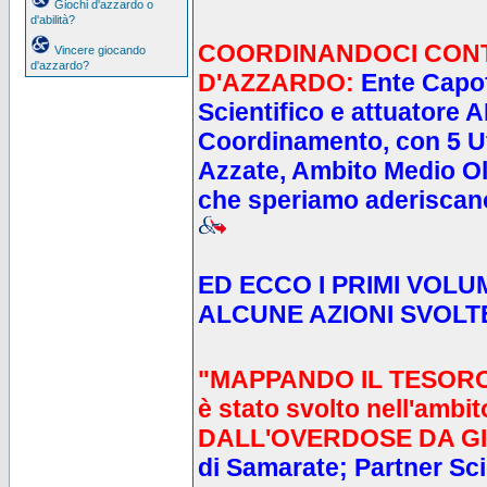
Giochi d'azzardo o
d'abilità?
COORDINANDOCI
CON
Vincere giocando
d'azzardo?
D'AZZARDO
:
Ente Capo
Scientifico e attuatore 
Coordinamento, con 5 Uff
Azzate, Ambito Medio 
che speriamo aderiscano
ED ECCO I PRIMI VOLU
ALCUNE AZIONI SVOLT
"MAPPANDO IL TESORO A
è stato svolto nell'amb
DALL'OVERDOSE DA G
di Samarate; Partner Sci