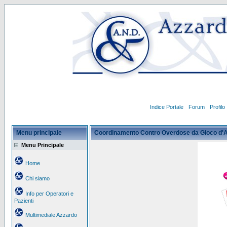
Indice Portale
Forum
Profilo
Menu principale
Coordinamento Contro Overdose da Gioco d'
Menu Principale
Home
Chi siamo
Info per Operatori e
Pazienti
Multimediale Azzardo