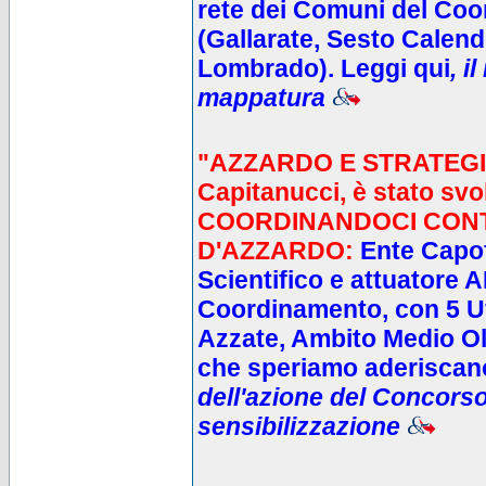
rete dei
Comuni del Coor
(Gallarate, Sesto Calen
Lombrado)
.
Leggi qui
,
il
mappatura
"AZZARDO E STRATEGIE 
Capitanucci, è stato svo
COORDINANDOCI
CON
D'AZZARDO
:
Ente Capo
Scientifico e attuatore 
Coordinamento, con 5 Uff
Azzate, Ambito Medio 
che speriamo aderiscano
dell'azione del Concorso
sensibilizzazione