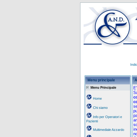
Indi
Menu principale
A
Menu Principale
E'
Sa
c
Home
c
se
Chi siamo
pu
pa
Info per Operatori e
an
Pazienti
so
in
Multimediale Azzardo
no