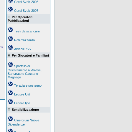
Corsi Svolti 2008
Corsi Svolti 2007
Per Operatori:
Pubblicazioni
Testi da scaricare
Reti d'azzardo
li,
Articoli PSS
Per Giocatori e Familiari
Sportello di
Orientamento a Varese,
Samarate e Cassano
Magnago
Terapia e sostegno
Letture Utili
Lettere tipo
Sensibilizzazione
Cineforum Nuove
Dipendenze