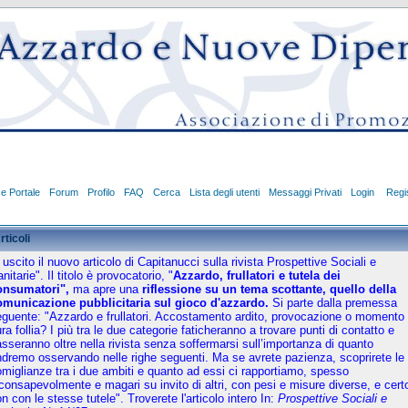
ce Portale
Forum
Profilo
FAQ
Cerca
Lista degli utenti
Messaggi Privati
Login
Regis
rticoli
 uscito il nuovo articolo di Capitanucci sulla rivista Prospettive Sociali e
nitarie". Il titolo è provocatorio, "
Azzardo, frullatori e tutela dei
onsumatori",
ma apre una
riflessione su un tema scottante, quello della
omunicazione pubblicitaria sul gioco d'azzardo.
Si parte dalla premessa
guente: "Azzardo e frullatori. Accostamento ardito, provocazione o momento 
ra follia? I più tra le due categorie faticheranno a trovare punti di contatto e
sseranno oltre nella rivista senza soffermarsi sull’importanza di quanto
dremo osservando nelle righe seguenti. Ma se avrete pazienza, scoprirete le
miglianze tra i due ambiti e quanto ad essi ci rapportiamo, spesso
consapevolmente e magari su invito di altri, con pesi e misure diverse, e cert
n con le stesse tutele". Troverete l'articolo intero
In:
Prospettive Sociali e