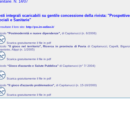
nitarie
. N. 14/07
sti integrali scaricabili su gentile concessione della rivista: "Prospettive
ciali e Sanitarie"
nsultate il loro sito:
http://pss.irs-online.it/
ticolo
"Postmodernità e nuove dipendenze",
di Capitanucci (n. 6/2006)
Scarica gratuitamente il file in pdf
ticolo
"Il gioco nel territorio", Ricerca in provincia di Pavia
di Capitanucci, Capelli, Biganzo
aniotto, Alippi (n. 1/2005)
Scarica gratuitamente il file in pdf
ticolo
“Gioco d'azzardo e Salute Pubblica”
di Capitanucci (n° 7/ 2004)
Scarica gratuitamente il file in pdf
ticolo
"Il gioco d'azzardo problematico
",
di Capitanucci (n. 15-16/2000)
Scarica gratuitamente il file in pdf