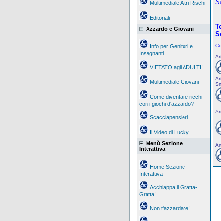
Sa
Multimediale Altri Rischi
Editoriali
Te
Azzardo e Giovani
So
Co
Info per Genitori e
Insegnanti
Ar
VIETATO agli ADULTI!
Ar
Multimediale Giovani
Sm
Come diventare ricchi
con i giochi d'azzardo?
Ar
Scacciapensieri
Il Video di Lucky
Menù Sezione
Ar
Interattiva
Home Sezione
Interattiva
Acchiappa il Gratta-
Gratta!
Non t'azzardare!