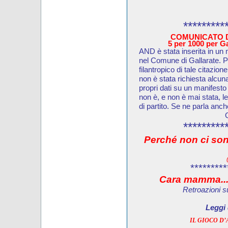
*********
COMUNICATO D
5 per 1000 per Gal
AND è stata inserita in un 
nel Comune di Gallarate. Pu
filantropico di tale citazion
non è stata richiesta alcun
propri dati su un manifesto
non è, e non è mai stata, 
di partito. Se ne parla anc
*********
Perché non ci son
*********
Cara mamma...
Retroazioni s
Leggi 
IL GIOCO D