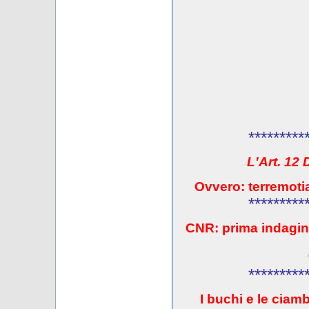
*********
L'Art. 12
Ovvero: terremotia
*********
CNR: prima indagin
*********
I buchi e le ciambe