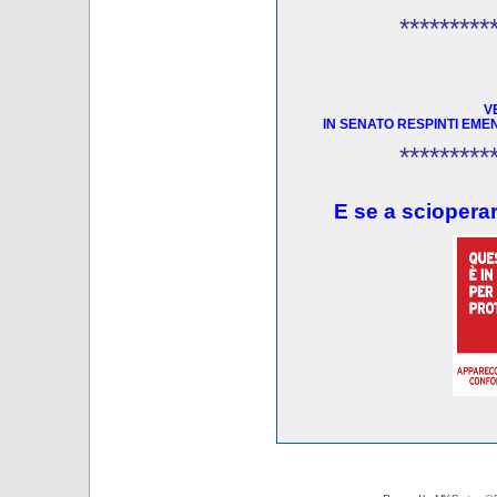
*********
V
IN SENATO RESPINTI EME
*********
E se a scioperar