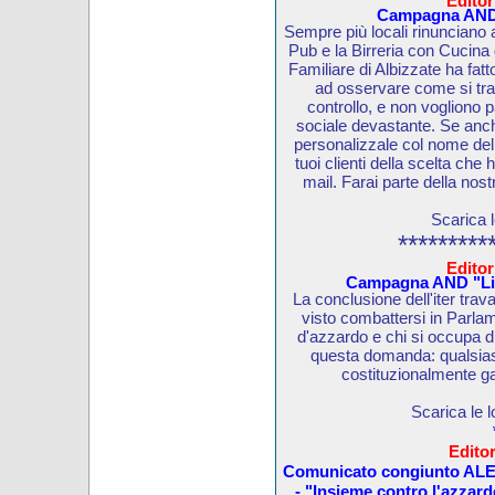
Editor
Campagna AND "
Sempre più locali rinunciano 
Pub e la Birreria con Cucina
Familiare di Albizzate ha fatto
ad osservare come si tra
controllo, e non vogliono 
sociale devastante. Se anche
personalizzale col nome del t
tuoi clienti della scelta che
mail. Farai parte della nostr
Scarica 
*********
Editor
Campagna AND "Lib
La conclusione dell'iter tra
visto combattersi in Parlam
d'azzardo e chi si occupa di
questa domanda: qualsiasi
costituzionalmente ga
Scarica le 
Editor
Comunicato congiunto AL
- "Insieme contro l'azzard