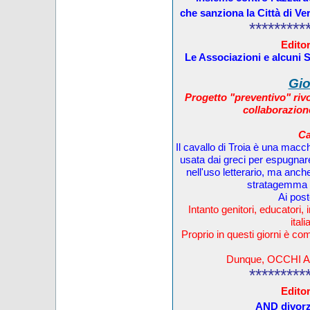
che sanziona la Città di Ve
*********
Editor
Le Associazioni e alcuni 
Gio
Progetto "preventivo" rivo
collaborazio
Ca
Il cavallo di Troia è una macc
usata dai greci per espugnare
nell'uso letterario, ma anc
stratagemma c
Ai post
Intanto genitori, educatori, 
ital
Proprio in questi giorni è com
Dunque, OCCHI APE
*********
Editor
AND divorzi