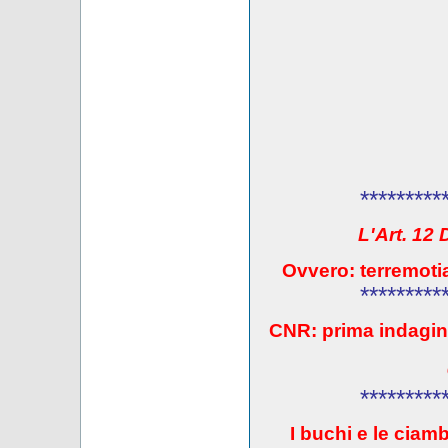
*********
L'Art. 12
Ovvero: terremotia
*********
CNR: prima indagin
*********
I buchi e le ciambe