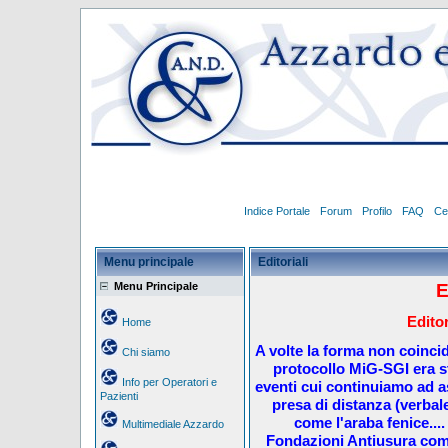
Indice Portale
Forum
Profilo
FAQ
Ce
Menu principale
Editoriali
Menu Principale
E
Editor
Home
A volte la forma non coincid
Chi siamo
protocollo MiG-SGI era st
Info per Operatori e
eventi cui continuiamo ad a
Pazienti
presa di distanza (verbale
come l'araba fenice...
Multimediale Azzardo
Fondazioni Antiusura com