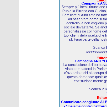
Editor
Campagna AND "
Sempre più locali rinunciano 
Pub e la Birreria con Cucina
Familiare di Albizzate ha fatto
ad osservare come si tra
controllo, e non vogliono 
sociale devastante. Se anche
personalizzale col nome del t
tuoi clienti della scelta che
mail. Farai parte della nostr
Scarica 
*********
Editor
Campagna AND "Lib
La conclusione dell'iter tra
visto combattersi in Parlam
d'azzardo e chi si occupa di
questa domanda: qualsiasi
costituzionalmente ga
Scarica le 
Editor
Comunicato congiunto AL
- "Insieme contro l'azzard