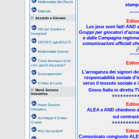
Multimediale Altri Rischi
stampa
Editoriali
******
Azzardo e Giovani
Editor
Les jeux sont fait!
AND
Info per Genitori e
Gruppi per giocatori d'azza
Insegnanti
e dalla Campagna regiona
VIETATO agli ADULTI!
comunicazioni ufficiali che
Multimediale Giovani
******
Come diventare ricchi
Editor
con i giochi d'azzardo?
L'arroganza dei signori de
Scacciapensieri
responsabilità sociale d'
verso il tessuto sociale e
Il Video di Lucky
Gioco Italia in diretta
Menù Sezione
Interattiva
*********
Editor
Home Sezione
ALEA e AND
chiedono ai
Interattiva
sul contrast
Acchiappa il Gratta-
*********
Gratta!
Editor
Non t'azzardare!
Comunicato congiunto AL