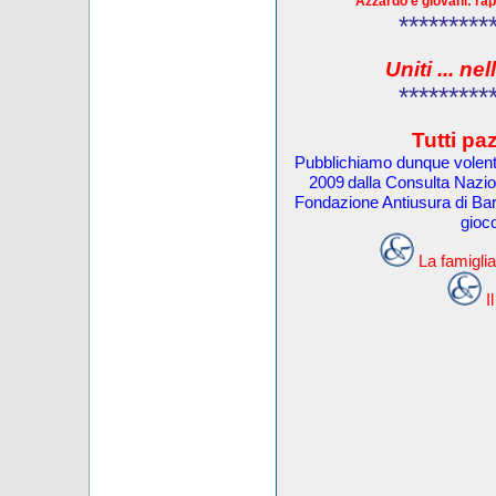
Azzardo e giovani: r
*********
Uniti ... n
*********
Tutti pa
Pubblichiamo dunque volentie
2009
dalla Consulta Nazi
Fondazione Antiusura di Bari
gioco
La famiglia
I