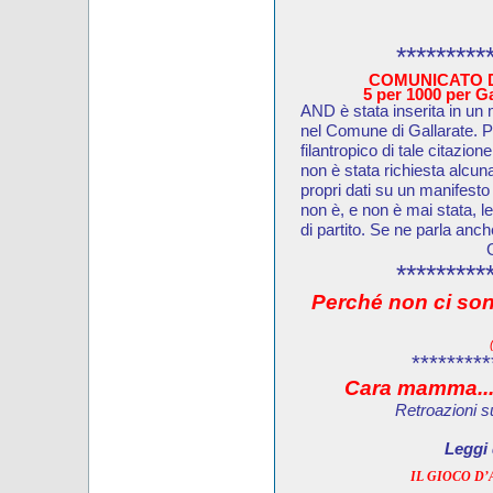
*********
COMUNICATO D
5 per 1000 per Gal
AND è stata inserita in un 
nel Comune di Gallarate. Pu
filantropico di tale citazion
non è stata richiesta alcun
propri dati su un manifesto
non è, e non è mai stata, 
di partito. Se ne parla anc
*********
Perché non ci son
*********
Cara mamma...
Retroazioni s
Leggi 
IL GIOCO D