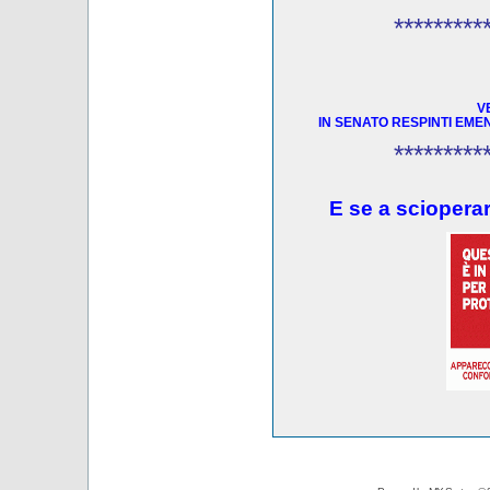
*********
V
IN SENATO RESPINTI EME
*********
E se a scioperar