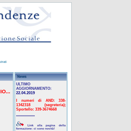
trati
News
ULTIMO
AGGIORNAMENTO:
O...
22.04.2019
I numeri di AND: 338-
1342318 (segreteria);
Sportello: 339-3674668
****************
Link alla pagina della
formazione: ci sono novità!