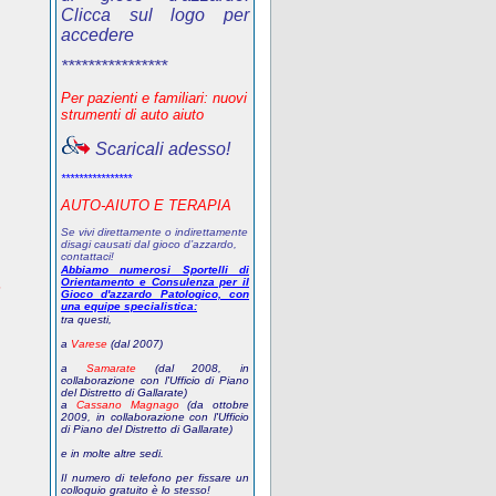
Clicca sul logo per
accedere
****************
Per pazienti e familiari: nuovi
strumenti di auto aiuto
Scaricali adesso!
****************
AUTO-AIUTO E TERAPIA
Se vivi direttamente o indirettamente
disagi causati dal gioco d’azzardo,
contattaci!
Abbiamo numerosi Sportelli di
Orientamento e Consulenza per il
?
Gioco d'azzardo Patologico, con
una equipe specialistica:
tra questi,
a
Varese
(dal 2007)
a
Samarate
(dal 2008, in
collaborazione con l'Ufficio di Piano
del Distretto di Gallarate)
a
Cassano Magnago
(da ottobre
2009, in collaborazione con l'Ufficio
di Piano del Distretto di Gallarate)
e in molte altre sedi.
Il numero di telefono
per fissare un
colloquio gratuito
è lo stesso!