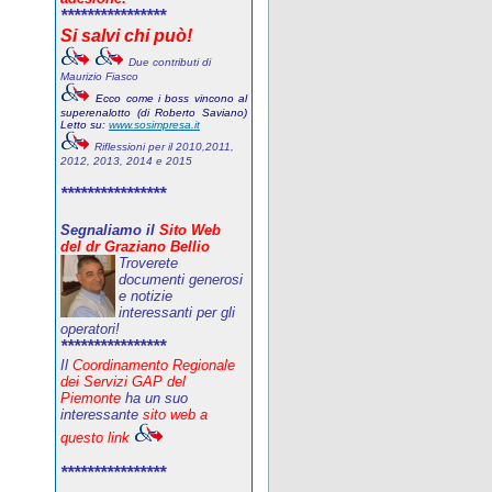
****************
Si salvi chi può!
Due contributi di
Maurizio Fiasco
Ecco come i boss vincono al
superenalotto (di Roberto Saviano)
Letto su:
www.sosimpresa.it
Riflessioni per il 2010,2011,
2012, 2013, 2014 e 2015
****************
Segnaliamo il
Sito Web
del dr Graziano Bellio
Troverete
documenti generosi
e notizie
interessanti per gli
operatori!
****************
Il
Coordinamento Regionale
dei Servizi GAP del
Piemonte
ha un suo
interessante
sito web a
questo link
****************