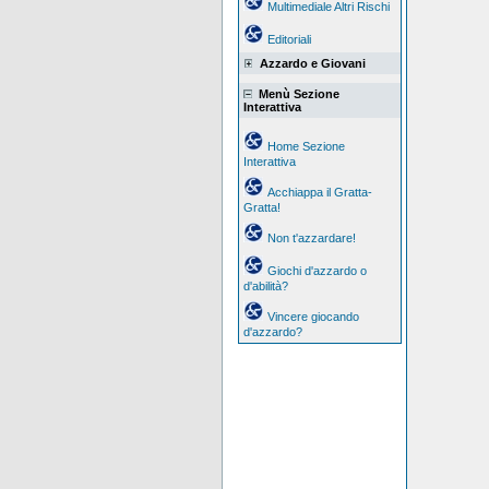
Multimediale Altri Rischi
Editoriali
Azzardo e Giovani
Menù Sezione
Interattiva
Home Sezione
Interattiva
Acchiappa il Gratta-
Gratta!
Non t'azzardare!
Giochi d'azzardo o
d'abilità?
Vincere giocando
d'azzardo?