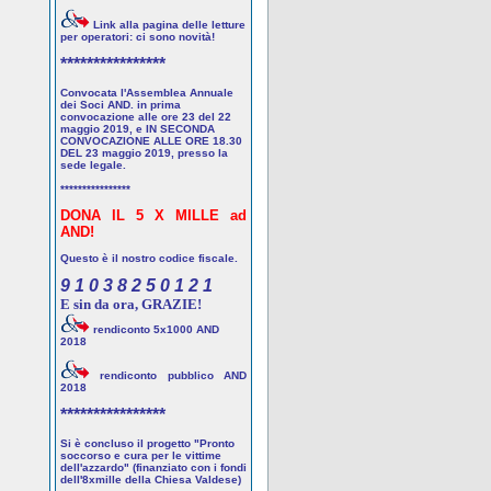
Link alla pagina delle letture
per operatori: ci sono novità!
****************
Convocata l'Assemblea Annuale
dei Soci AND. in prima
convocazione alle ore 23 del 22
maggio 2019, e IN SECONDA
CONVOCAZIONE ALLE ORE 18.30
DEL 23 maggio 2019, presso la
sede legale.
****************
DONA IL 5 X MILLE ad
AND!
Questo è il nostro codice fiscale.
9 1 0 3 8 2 5 0 1 2 1
E sin da ora, GRAZIE!
rendiconto 5x1000 AND
2018
rendiconto pubblico AND
2018
****************
Si è concluso il progetto "Pronto
soccorso e cura per le vittime
dell'azzardo" (finanziato con i fondi
dell'8xmille della Chiesa Valdese)