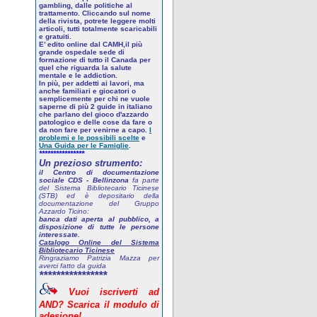
gambling, dalle politiche al
trattamento. Cliccando sul nome
della rivista, potrete leggere molti
articoli, tutti totalmente scaricabili
e gratuiti.
E’ edito online dal CAMH,il più
grande ospedale sede di
formazione di tutto il Canada per
quel che riguarda la salute
mentale e le addiction.
In più, per addetti ai lavori, ma
anche familiari e giocatori o
semplicemente per chi ne vuole
saperne di più
2 guide in italiano
che parlano del gioco d'azzardo
patologico
e delle cose da fare o
da non fare per venirne a capo.
I
problemi e le possibili scelte
e
Una Guida per le Famiglie
.
****************
Un prezioso strumento:
il Centro di documentazione
sociale CDS - Bellinzona
fa parte
del Sistema Bibliotecario Ticinese
(STB) ed è depositario della
documentazione del Gruppo
Azzardo Ticino:
banca dati aperta al pubblico, a
disposizione di tutte le persone
interessate.
Catalogo Online del Sistema
Bibliotecario Ticinese
Ringraziamo Patrizia Mazza per
averci fatto da guida
****************
Vuoi
iscriverti
ad
AND? Scarica
il
modulo
di
adesione!