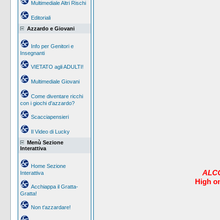
Multimediale Altri Rischi
Editoriali
Azzardo e Giovani
Info per Genitori e
Insegnanti
VIETATO agli ADULTI!
Multimediale Giovani
Come diventare ricchi
con i giochi d'azzardo?
Scacciapensieri
Il Video di Lucky
Menù Sezione
Interattiva
Home Sezione
ALCO
Interattiva
High o
Acchiappa il Gratta-
Gratta!
Non t'azzardare!