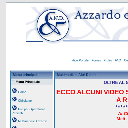
Indice Portale
Forum
Profilo
FAQ
Ce
Menu principale
Multimediale Altri Rischi
Menu Principale
OLTRE AL 
ECCO ALCUNI VIDEO 
Home
A R
Chi siamo
*****
Info per Operatori e
ALC
Pazienti
Metti
Multimediale Azzardo