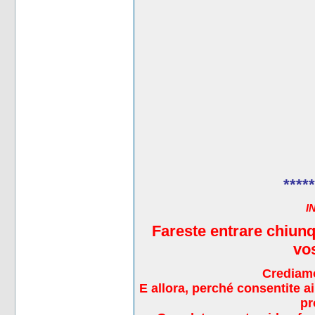
*****
I
Fareste entrare chiunq
vos
Crediamo
E allora, perché consentite ai 
pr