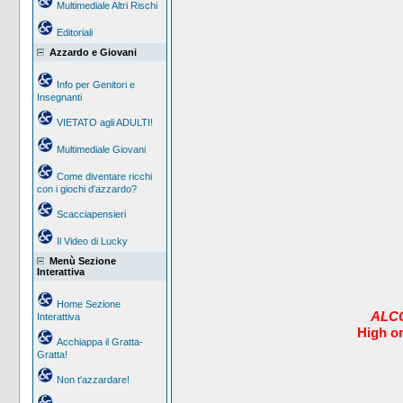
Multimediale Altri Rischi
Editoriali
Azzardo e Giovani
Info per Genitori e
Insegnanti
VIETATO agli ADULTI!
Multimediale Giovani
Come diventare ricchi
con i giochi d'azzardo?
Scacciapensieri
Il Video di Lucky
Menù Sezione
Interattiva
Home Sezione
ALCO
Interattiva
High o
Acchiappa il Gratta-
Gratta!
Non t'azzardare!