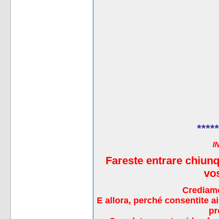
*****
I
Fareste entrare chiunq
vos
Crediamo
E allora, perché consentite ai 
pr