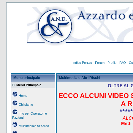
Indice Portale
Forum
Profilo
FAQ
Ce
Menu principale
Multimediale Altri Rischi
Menu Principale
OLTRE AL 
ECCO ALCUNI VIDEO 
Home
A R
Chi siamo
*****
Info per Operatori e
ALC
Pazienti
Metti
Multimediale Azzardo