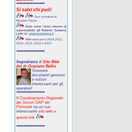
****************
Si salvi chi può!
Due contributi di
Maurizio Fiasco
Ecco come i boss vincono al
superenalotto (di Roberto Saviano)
Letto su:
www.sosimpresa.it
Riflessioni per il 2010,2011,
2012, 2013, 2014 e 2015
****************
Segnaliamo il
Sito Web
del dr Graziano Bellio
Troverete
documenti generosi
e notizie
interessanti per gli
operatori!
****************
Il
Coordinamento Regionale
dei Servizi GAP del
Piemonte
ha un suo
interessante
sito web a
questo link
****************