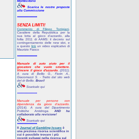
Montecitorio
Scarica le nostre proposte
alla Commissione
****************
SENZA LIMITI!
Commento di Filippo Torrigiani
,
Cavaliere della Repubblica per la
sua lotta al gioco d'azzardo, alla
follia 2011 di AAMS: il decreto sul
contingentamento delle new slot, e
a questo
link
un video esplicativo di
Maurizio Fiasco
****************
Manuale di auto aiuto per il
giocatore che vuole smettere.
Vincere il gioco d'azzardo.
(2011).
A cura di Bellio G., Fiorin A.,
Giacomazzi S. - Tratto dal sito web
del dr Bellio.
Bravi!
Scaricalo qui
****************
Manuale per persone con
dipendenza da gioco d'azzardo.
(2014). A cura del Dipartimento
Politiche Antidroga.
AND ha
collaborato alla revisione!
Scaricalo qui
****************
Il
Journal of Gambling Issues
è
una preziosa risorsa scientifica in
cui è possibile trovare i più
recenti sviluppi nella ricerca sul