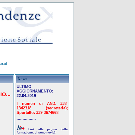
trati
News
ULTIMO
AGGIORNAMENTO:
O...
22.04.2019
I numeri di AND: 338-
1342318 (segreteria);
Sportello: 339-3674668
****************
Link alla pagina della
formazione: ci sono novità!