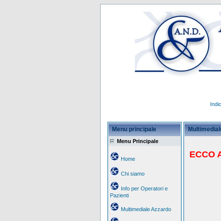
Indi
Menu principale
Multimediale
Menu Principale
ECCO A
Home
Chi siamo
Info per Operatori e
Pazienti
Multimediale Azzardo