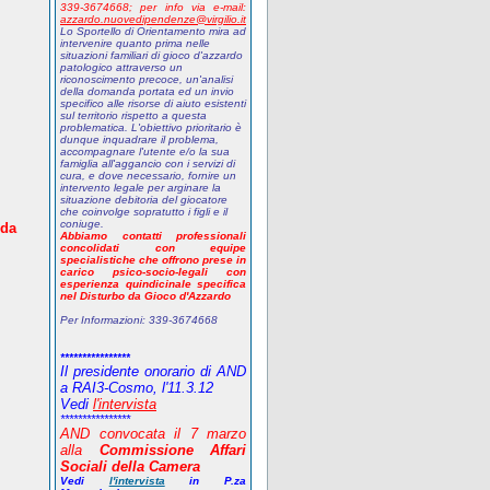
339-3674668;
p
er info via e-mail:
azzardo.nuovedipendenze@virgilio.it
Lo Sportello di Orientamento mira ad
intervenire quanto prima nelle
situazioni familiari di gioco d'azzardo
patologico attraverso un
riconoscimento precoce, un'analisi
della domanda portata ed un invio
specifico alle risorse di aiuto esistenti
sul territorio rispetto a questa
problematica. L'obiettivo prioritario è
dunque inquadrare il problema,
accompagnare l'utente e/o la sua
famiglia all'aggancio con i servizi di
cura, e dove necessario, fornire un
intervento legale per arginare la
situazione debitoria del giocatore
che coinvolge sopratutto i figli e il
coniuge.
 da
Abbiamo contatti professionali
concolidati con equipe
specialistiche che offrono prese in
carico psico-socio-legali con
esperienza quindicinale specifica
nel Disturbo da Gioco d'Azzardo
Per Informazioni:
339-3674668
****************
Il presidente onorario di AND
a RAI3-Cosmo, l'11.3.12
Vedi
l'intervista
****************
AND
convocata il 7 marzo
alla
Commissione Affari
Sociali della Camera
Vedi
l'intervista
in P.za