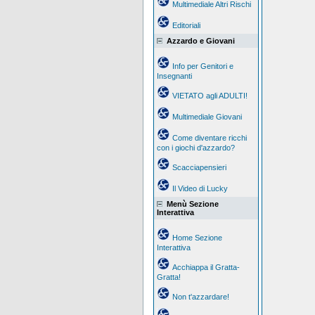
Multimediale Altri Rischi
Editoriali
Azzardo e Giovani
Info per Genitori e
Insegnanti
VIETATO agli ADULTI!
Multimediale Giovani
Come diventare ricchi
con i giochi d'azzardo?
Scacciapensieri
Il Video di Lucky
Menù Sezione
Interattiva
Home Sezione
Interattiva
Acchiappa il Gratta-
Gratta!
Non t'azzardare!