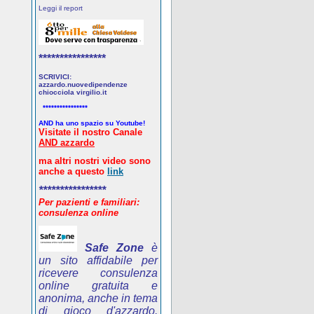
Leggi il report
****************
SCRIVICI:
azzardo.nuovedipendenze
chiocciola virgilio.it
****************
AND ha uno spazio su Youtube!
Visitate il nostro Canale
AND azzardo
ma altri nostri video sono
anche a questo
link
****************
Per pazienti e familiari:
consulenza online
Safe Zone
è
un sito affidabile per
ricevere consulenza
online gratuita e
anonima, anche in tema
di gioco d'azzardo.