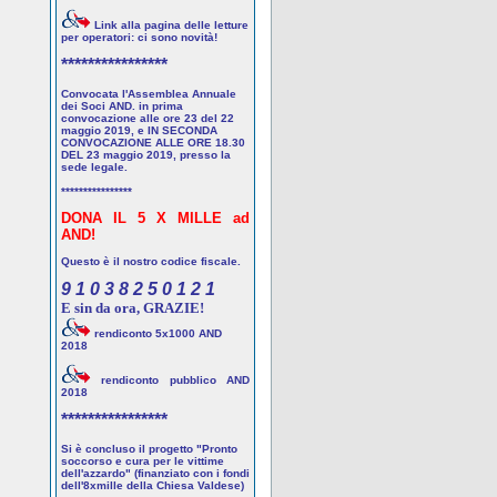
Link alla pagina delle letture
per operatori: ci sono novità!
****************
Convocata l'Assemblea Annuale
dei Soci AND. in prima
convocazione alle ore 23 del 22
maggio 2019, e IN SECONDA
CONVOCAZIONE ALLE ORE 18.30
DEL 23 maggio 2019, presso la
sede legale.
****************
DONA IL 5 X MILLE ad
AND!
Questo è il nostro codice fiscale.
9 1 0 3 8 2 5 0 1 2 1
E sin da ora, GRAZIE!
rendiconto 5x1000 AND
2018
rendiconto pubblico AND
2018
****************
Si è concluso il progetto "Pronto
soccorso e cura per le vittime
dell'azzardo" (finanziato con i fondi
dell'8xmille della Chiesa Valdese)