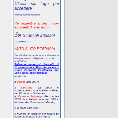
Clicca sul logo per
accedere
****************
Per pazienti e familiari: nuovi
strumenti di auto aiuto
Scaricali adesso!
****************
AUTO-AIUTO E TERAPIA
Se vivi direttamente o indirettamente
disagi causati dal gioco d’azzardo,
contattaci!
Abbiamo numerosi Sportelli di
Orientamento e Consulenza per il
?
Gioco d'azzardo Patologico, con
una equipe specialistica:
tra questi,
a
Varese
(dal 2007)
a
Samarate
(dal 2008, in
collaborazione con l'Ufficio di Piano
del Distretto di Gallarate)
a
Cassano Magnago
(da ottobre
2009, in collaborazione con l'Ufficio
di Piano del Distretto di Gallarate)
e in molte altre sedi.
Il numero di telefono
per fissare un
colloquio gratuito
è lo stesso!