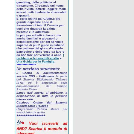
gambling, dalle politiche al
trattamento. Cliccando sul nome
della rivista, potrete leggere molti
articoli, tutti totalmente scaricabili
e gratuiti.
E’ edito online dal CAMH,il più
grande ospedale sede di
formazione di tutto il Canada per
quel che riguarda la salute
mentale e le addiction.
In più, per addetti ai lavori, ma
anche familiari e giocatori o
semplicemente per chi ne vuole
saperne di più
2 guide in italiano
che parlano del gioco d'azzardo
patologico
e delle cose da fare o
da non fare per venirne a capo.
I
problemi e le possibili scelte
e
Una Guida per le Famiglie
.
****************
Un prezioso strumento:
il Centro di documentazione
sociale CDS - Bellinzona
fa parte
del Sistema Bibliotecario Ticinese
(STB) ed è depositario della
documentazione del Gruppo
Azzardo Ticino:
banca dati aperta al pubblico, a
disposizione di tutte le persone
interessate.
Catalogo Online del Sistema
Bibliotecario Ticinese
Ringraziamo Patrizia Mazza per
averci fatto da guida
****************
Vuoi
iscriverti
ad
AND? Scarica
il
modulo
di
adesione!