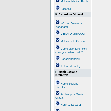
Multimediale Altri Rischi
Editoriali
Azzardo e Giovani
Info per Genitori e
Insegnanti
VIETATO agli ADULTI!
Multimediale Giovani
Come diventare ricchi
con i giochi d'azzardo?
Scacciapensieri
Il Video di Lucky
Menù Sezione
Interattiva
Home Sezione
Interattiva
Acchiappa il Gratta-
Gratta!
Non t'azzardare!