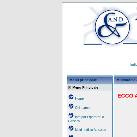
Indi
Menu principale
Multimediale
Menu Principale
ECCO A
Home
Chi siamo
Info per Operatori e
Pazienti
Multimediale Azzardo