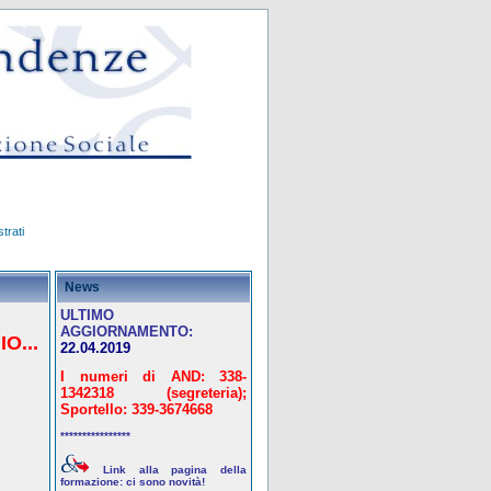
trati
News
ULTIMO
AGGIORNAMENTO:
O...
22.04.2019
I numeri di AND: 338-
1342318 (segreteria);
Sportello: 339-3674668
****************
Link alla pagina della
formazione: ci sono novità!