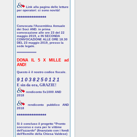
Link alla pagina delle letture
per operatori: ci sono novità!
****************
Convocata l'Assemblea Annuale
dei Soci AND. in prima
convocazione alle ore 23 del 22
maggio 2019, e IN SECONDA
CONVOCAZIONE ALLE ORE 18.30
DEL 23 maggio 2019, presso la
sede legale.
****************
DONA IL 5 X MILLE ad
AND!
Questo è il nostro codice fiscale.
9 1 0 3 8 2 5 0 1 2 1
E sin da ora, GRAZIE!
rendiconto 5x1000 AND
2018
rendiconto pubblico AND
2018
****************
Si è concluso il progetto "Pronto
soccorso e cura per le vittime
dell'azzardo" (finanziato con i fondi
dell'8xmille della Chiesa Valdese)