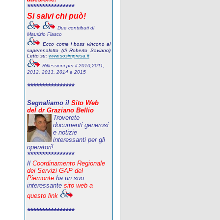
****************
Si salvi chi può!
Due contributi di
Maurizio Fiasco
Ecco come i boss vincono al
superenalotto (di Roberto Saviano)
Letto su:
www.sosimpresa.it
Riflessioni per il 2010,2011,
2012, 2013, 2014 e 2015
****************
Segnaliamo il
Sito Web
del dr Graziano Bellio
Troverete
documenti generosi
e notizie
interessanti per gli
operatori!
****************
Il
Coordinamento Regionale
dei Servizi GAP del
Piemonte
ha un suo
interessante
sito web a
questo link
****************