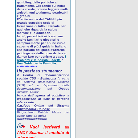
gambling, dalle politiche al
trattamento. Cliccando sul nome
della rivista, potrete leggere molti
articoli, tutti totalmente scaricabili
e gratuiti.
E’ edito online dal CAMH,il più
grande ospedale sede di
formazione di tutto il Canada per
quel che riguarda la salute
mentale e le addiction.
In più, per addetti ai lavori, ma
anche familiari e giocatori o
semplicemente per chi ne vuole
saperne di più
2 guide in italiano
che parlano del gioco d'azzardo
patologico
e delle cose da fare o
da non fare per venirne a capo.
I
problemi e le possibili scelte
e
Una Guida per le Famiglie
.
****************
Un prezioso strumento:
il Centro di documentazione
sociale CDS - Bellinzona
fa parte
del Sistema Bibliotecario Ticinese
(STB) ed è depositario della
documentazione del Gruppo
Azzardo Ticino:
banca dati aperta al pubblico, a
disposizione di tutte le persone
interessate.
Catalogo Online del Sistema
Bibliotecario Ticinese
Ringraziamo Patrizia Mazza per
averci fatto da guida
****************
Vuoi
iscriverti
ad
AND? Scarica
il
modulo
di
adesione!