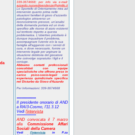
339-3674668;
p
er info via e-mail:
azzardo.nuovedipendenze@virgilio.it
Lo Sportello di Orientamento mira ad
intervenire quanto prima nelle
situazioni familiari di gioco d'azzardo
patologico attraverso un
riconoscimento precoce, un'analisi
della domanda portata ed un invio
specifico alle risorse di aiuto esistenti
sul territorio rispetto a questa
problematica. L'obiettivo prioritario è
dunque inquadrare il problema,
accompagnare l'utente e/o la sua
famiglia all'aggancio con i servizi di
cura, e dove necessario, fornire un
intervento legale per arginare la
situazione debitoria del giocatore
che coinvolge sopratutto i figli e il
coniuge.
 da
Abbiamo contatti professionali
concolidati con equipe
specialistiche che offrono prese in
carico psico-socio-legali con
esperienza quindicinale specifica
nel Disturbo da Gioco d'Azzardo
Per Informazioni:
339-3674668
****************
Il presidente onorario di AND
a RAI3-Cosmo, l'11.3.12
Vedi
l'intervista
****************
AND
convocata il 7 marzo
alla
Commissione Affari
Sociali della Camera
Vedi
l'intervista
in P.za