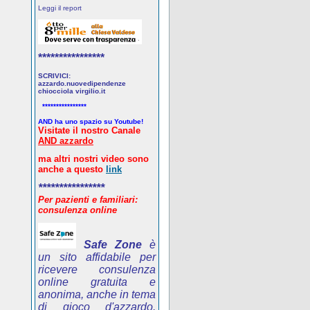
Leggi il report
****************
SCRIVICI:
azzardo.nuovedipendenze
chiocciola virgilio.it
****************
AND ha uno spazio su Youtube!
Visitate il nostro Canale
AND azzardo
ma altri nostri video sono
anche a questo
link
****************
Per pazienti e familiari:
consulenza online
Safe Zone
è
un sito affidabile per
ricevere consulenza
online gratuita e
anonima, anche in tema
di gioco d'azzardo.