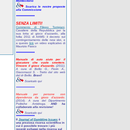
Montecitorio
Scarica le nostre proposte
alla Commissione
****************
SENZA LIMITI!
Commento di Filippo Torrigiani
,
Cavaliere della Repubblica per la
sua lotta al gioco d'azzardo, alla
follia 2011 di AAMS: il decreto sul
contingentamento delle new slot, e
a questo
link
un video esplicativo di
Maurizio Fiasco
****************
Manuale di auto aiuto per il
giocatore che vuole smettere.
Vincere il gioco d'azzardo.
(2011).
A cura di Bellio G., Fiorin A.,
Giacomazzi S. - Tratto dal sito web
del dr Bellio.
Bravi!
Scaricalo qui
****************
Manuale per persone con
dipendenza da gioco d'azzardo.
(2014). A cura del Dipartimento
Politiche Antidroga.
AND ha
collaborato alla revisione!
Scaricalo qui
****************
Il
Journal of Gambling Issues
è
una preziosa risorsa scientifica in
cui è possibile trovare i più
recenti sviluppi nella ricerca sul