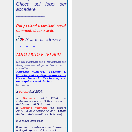
Clicca sul logo per
accedere
****************
Per pazienti e familiari: nuovi
strumenti di auto aiuto
Scaricali adesso!
****************
AUTO-AIUTO E TERAPIA
Se vivi direttamente o indirettamente
disagi causati dal gioco d’azzardo,
contattaci!
Abbiamo numerosi Sportelli di
Orientamento e Consulenza per il
?
Gioco d'azzardo Patologico, con
una equipe specialistica:
tra questi,
a
Varese
(dal 2007)
a
Samarate
(dal 2008, in
collaborazione con l'Ufficio di Piano
del Distretto di Gallarate)
a
Cassano Magnago
(da ottobre
2009, in collaborazione con l'Ufficio
di Piano del Distretto di Gallarate)
e in molte altre sedi.
Il numero di telefono
per fissare un
colloquio gratuito
è lo stesso!